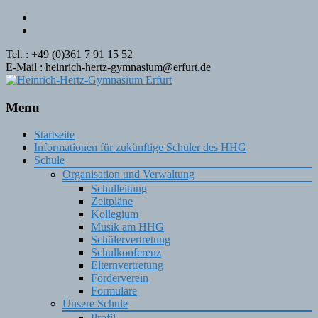
Tel. : +49 (0)361 7 91 15 52
E-Mail : heinrich-hertz-gymnasium@erfurt.de
Menu
Skip
Startseite
to
Informationen für zukünftige Schüler des HHG
content
Schule
Organisation und Verwaltung
Schulleitung
Zeitpläne
Kollegium
Musik am HHG
Schülervertretung
Schulkonferenz
Elternvertretung
Förderverein
Formulare
Unsere Schule
Profil