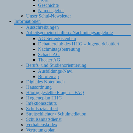
Geschichte
Namensgeber
Unser Schul-Newsletter
Informationen
Ausschreibungen
Arbeitsgemeinschaften / Nachmittagsangebote
AG Seifenkistenbau
Debattierclub des HHG – Jugend debattiert
Nachmittagsbetreuung
Schach AG
Theater AG
Berufs- und Studienorientierung
Ausbildungs-Navi
Berufemap
Digitales Notenbuch
Hausordnung
Häufig gestellte Fragen – FAQ
Hygieneplan HHG
Infektionsschutz
Schulsozialarbeit
Streitschlichter / Schulmediation
Schulsanitätsdienst
Verhaltenskodex
Vertretungsplan