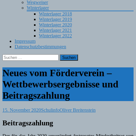
Wegweiser
Winterlager
Winterlager 2018
Winterlager 2019
Winterlager 2020
Winterlager 2021
Winterlager 2022
Impressum
Datenschutzbestimmungen
Suchen
nach:
Neues vom Förderverein –
Wettbewerbsergebnisse und
Beitragszahlung
15. November 2020
Schulinfo
Oliver Breitenstein
Beitragszahlung
Der für das Jahr 2020 unverändert festgesetze Mindestbeitrag von