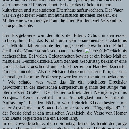
aber immer nur Heins genannt. Er hatte das Glück, in einem
kultivierten und gut situierten Elternhaus aufzuwachsen. Der Vater
war ein gebildeter Mann mit humanistisch-liberalen Idealen, die
Mutter eine warmherzige Frau, die ihren Kindern viel Verständnis
entgegenbrachte.
Der Erstgeborene war der Stolz der Eltern. Schon in den ersten
Lebensjahren fiel das Kind durch sein phänomenales Gedächtnis
auf. Mit drei Jahren konnte der Junge bereits etwa hundert Fabeln,
die ihm die Mutter vorgelesen hatte, aus dem
Gedächtnis
nacherzählen. Bei vielen Gelegenheiten bewies er ein hohes Maß an
manueller Geschicklichkeit. Zum zehnten Geburtstag bekam er eine
Drechslerbank geschenkt und erhielt bei einem Handwerksmeister
Drechselunterricht. Als der Meister Jahrzehnte später erfuhr, das sein
ehemaliger Lehrling Professor geworden war, meinte er bedauernd:
” Wie schade, was wäre das für ein prächtiger Drechsler
geworden!”In der städtischen Bürgerschule glänzte der Junge “als
Stern erster Größe”. Der Lehrer schrieb dem Neunjährigen ins
Zeugnis: “Keiner übertrifft ihn an Schnelligkeit und Schärfe der
Auffassung”. In allen Fächern war Heinrich Klassenbester – mit
einer Ausnahme: im Singen bekam er stets ein “Ungenügend”. In
der Poesie fand er den musischen Ausgleich; die Verse von Homer
und Dante begleiteten ihn ein Leben lang.
In der Gewerbeschule, die er Sonntags besuchte, lernte der junge
Hertz Mathematik und technisches Zeichnen. Damit war seine