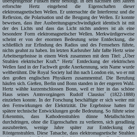
überspringende Funken mehr benötigt. In den nächsten drei Jahren
erforschte Hertz eingehend die Eigenschaften dieser
elektromagnetischen Wellen. Er untersuchte die Interferenz und die
Reflexion, die Polarisation und die Beugung der Wellen. Er konnte
beweisen, dass ihre Ausbreitungsgeschwindigkeit identisch ist mit
der des Lichts und dass das Licht nichts anderes ist als eine
besondere Form elektromagnetischer Wellen. Merkwürdigerweise
scheint er von der enormen Bedeutung seine Entdeckung, die
schließlich zur Erfindung des Radios und des Fernsehers führte,
nichts geahnt zu haben. Im letzten Karlsruher Jahr faßte Hertz seine
Arbeitsergebnisse in einem Werk zusammen mit dem Titel: „Über
Strahlen elektrischer Kraft.“ Hertz´ Entdeckung der elektrischen
Wellen fand in der Fachwelt große Anerkennung, sein Name wurde
weltberühmt. Die Royal Society lud ihn nach London ein, wo er mit
den großen englischen Physikern zusammentraf. Die Berufung
häufen sich. Gießen, Berlin und Bonn standen in der engeren Wahl.
Hertz wählte kurzentschlossen Bonn, weil er hier in das schöne
Haus seines Amtsvorgängers Rudolf Clausius´ (1822-1888)
einziehen konnte. In der Forschung beschäftigte er sich weiter mit
den Fernwirkungen der Elektrizität. Die Ergebnisse hatten für
spätere technische Entwicklungen große Bedeutung. So führte seine
Erkenntnis, dass Kathodenstrahlen dünne Metallschichten
durchdringen, ohne die Eigenschaften zu verlieren, sich geradlinig
auszubreiten, wenige Jahre später zur Entdeckung der
Röntgenstrahlen. Diese Tatsache, dass elektromagnetische Strahlen