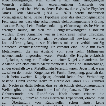
Arbeitsbedingungen. Nun konnte er sich einen langgehegten
Wunsch erfüllen: den experimentellen Nachweis der
elektromagnetischen Wellen, deren Existenz der englische Physiker
James Clerk Maxwell (1831 – 1879) bereits theoretisch
vorrausgesagt hatte. Seine Hypothese über das elektromagnetische
Feld sagte aus, dass eine schwingende elektromagnetische Störung,
also zum Beispiel eine Funkenentladung, elektromagnetische Wellen
erzeugen müsse, die sich mit Lichtgeschwindigkeit ausbreiten
würden. Diese Annahme war in Fachkreisen heftig umstritten,
zumal sie von Maxwell nicht experimentell bewiesen werden
konnte.Hertz gelang dieser Nachweis mit einer verhältnismäßig
einfachen Versuchsanordnung. Er verband eine Spule mit zwei
Metallkugeln, die im Abstand von etwa zehn Millimetern
nebeneinander angeordnet waren. Wurden die Kugeln elektrisch
aufgeladen, sprang ein Funke von einer Kugel zur anderen. Im
Abstand von etwa einem Meter montierte Hertz eine Drahtschlinge,
an der ebenfalls zwei Metallkugeln befestigt waren. Jedes mal, wenn
zwischen dem ersten Kugelpaar ein Funke übersprang, geschah das
auch beim zweiten Kugelpaar, obwohl keine feste Verbindung
bestand. Damit konnte Hertz im Herbst des Jahres 1886 erstmals
den Nachweis dafür liefern, dass es tatsächlich elektromagnetische
Wellen gibt, die sich durch die Luft fortpflanzen. Dies war die
Geburtsstunde des Rundfunks. Noch heute erinnert die
Bezeichnung „Funk“ an dieses Hertzsche Experiment, obwohl man
zur Übertragung von Radiowellen schon längst keine