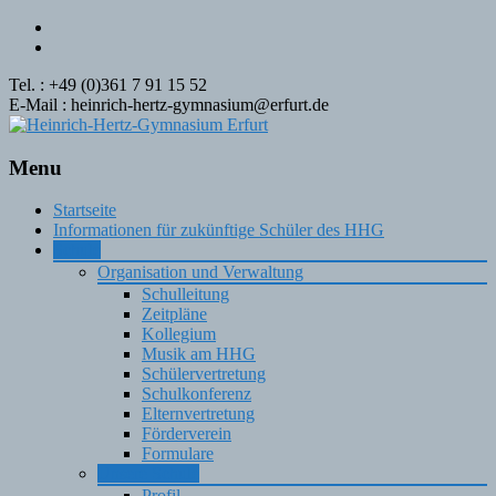
Tel. : +49 (0)361 7 91 15 52
E-Mail : heinrich-hertz-gymnasium@erfurt.de
Menu
Skip
Startseite
to
Informationen für zukünftige Schüler des HHG
content
Schule
Organisation und Verwaltung
Schulleitung
Zeitpläne
Kollegium
Musik am HHG
Schülervertretung
Schulkonferenz
Elternvertretung
Förderverein
Formulare
Unsere Schule
Profil