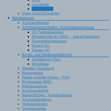
Geschichte
Namensgeber
Unser Schul-Newsletter
Informationen
Ausschreibungen
Arbeitsgemeinschaften / Nachmittagsangebote
AG Seifenkistenbau
Debattierclub des HHG – Jugend debattiert
Nachmittagsbetreuung
Schach AG
Theater AG
Berufs- und Studienorientierung
Ausbildungs-Navi
Berufemap
Digitales Notenbuch
Hausordnung
Häufig gestellte Fragen – FAQ
Hygieneplan HHG
Infektionsschutz
Schulsozialarbeit
Streitschlichter / Schulmediation
Schulsanitätsdienst
Verhaltenskodex
Vertretungsplan