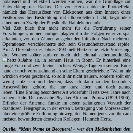
polarisiert und reflektiert werden können, war die Grundlage zur
Entwicklung des Radars. Der von Hertz entdeckte Photoeffekt,
nämlich das Herauslösen von Elektronen aus dem Inneren eines
Festkörpers bei Bestrahlung mit ultraviolettem Licht, begründete
einen neuen Zweig der Physik: die Halbleitertechnik.
Viel Zeit blieb ihm nicht mehr für die Fortführung seiner
Forschungen; immer häufiger plagten ihn die Folgen einer zu spät
erkannten, von den Zähnen ausgehenden Infektion. Nach mehreren
Operationen verschlechterte sich sein Gesundheitszustand rapide.
Am 7. Dezember des Jahres 1893 hielt Hertz seine letzte Vorlesung,
drei Wochen später starb er, noch nicht einmal siebenunddreißig
Jahre alt, in seinem Haus in Bonn. Er hinterließ eine
junge Frau und zwei kleine Töchter. Wenige Tage vor seinem Ende
hatte er noch vorrausahnend an seine Eltern geschrieben: “Wenn mir
wirklich etwas geschieht, so sollt ihr nicht trauern, sondern sollt ein
wenig stolz sein und denken, dass ich dann zu den besonders
Auserwählten gehöre, die nur kurz leben und doch genug
leben.”Eine Ehrung besonderer Art widerfuhr Hertz zwei Jahre nach
seinem Tode. Der russische Physiker Alexandr Popow (1859-1906),
Erfinder der Antenne, funkte im ersten gelungenen Versuch der
drahtlosen Telegraphie, in der ersten Übertragung von Morsezeichen
über eine größere Entfernung hinweg, den Namen jenes von ihm am
meisten bewunderten deutschen Kollegen: Heinrich Hertz.
Quelle: “Mein Name ist Becquerel – wer den Maßeinheiten den