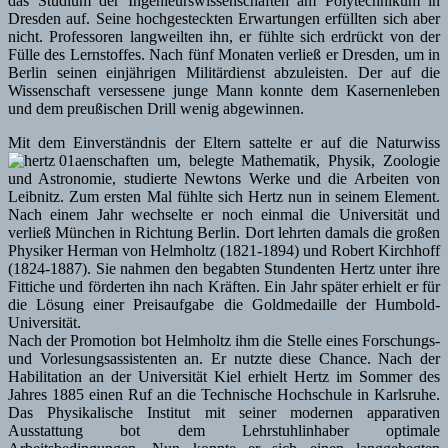
das Studium der Ingenieurswissenschaften am Polytechnikum in
Dresden auf. Seine hochgesteckten Erwartungen erfüllten sich aber
nicht. Professoren langweilten ihn, er fühlte sich erdrückt von der
Fülle des Lernstoffes. Nach fünf Monaten verließ er Dresden, um in
Berlin seinen einjährigen Militärdienst abzuleisten. Der auf die
Wissenschaft versessene junge Mann konnte dem Kasernenleben
und dem preußischen Drill wenig abgewinnen.
Mit dem Einverständnis der Eltern sattelte er auf die Naturwiss
enschaften um, belegte Mathematik, Physik, Zoologie
und Astronomie, studierte Newtons Werke und die Arbeiten von
Leibnitz. Zum ersten Mal fühlte sich Hertz nun in seinem Element.
Nach einem Jahr wechselte er noch einmal die Universität und
verließ München in Richtung Berlin. Dort lehrten damals die großen
Physiker Herman von Helmholtz (1821-1894) und Robert Kirchhoff
(1824-1887). Sie nahmen den begabten Stundenten Hertz unter ihre
Fittiche und förderten ihn nach Kräften. Ein Jahr später erhielt er für
die Lösung einer Preisaufgabe die Goldmedaille der Humbold-
Universität.
Nach der Promotion bot Helmholtz ihm die Stelle eines Forschungs-
und Vorlesungsassistenten an. Er nutzte diese Chance. Nach der
Habilitation an der Universität Kiel erhielt Hertz im Sommer des
Jahres 1885 einen Ruf an die Technische Hochschule in Karlsruhe.
Das Physikalische Institut mit seiner modernen apparativen
Ausstattung bot dem Lehrstuhlinhaber optimale