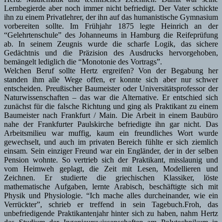
Lernbegierde aber noch immer nicht befriedigt. Der Vater schickte
ihn zu einem Privatlehrer, der ihn auf das humanistische Gymnasium
vorbereiten sollte. Im Frühjahr 1875 legte Heinrich an der
“Gelehrtenschule” des Johanneums in Hamburg die Reifeprüfung
ab. In seinem Zeugnis wurde die scharfe Logik, das sichere
Gedächtnis und die Präzision des Ausdrucks hervorgehoben,
bemängelt lediglich die “Monotonie des Vortrags”.
Welchen Beruf sollte Hertz ergreifen? Von der Begabung her
standen ihm alle Wege offen, er konnte sich aber nur schwer
entscheiden. Preußischer Baumeister oder Universitätsprofessor der
Naturwissenschaften – das war die Alternative. Er entschied sich
zunächst für die falsche Richtung und ging als Praktikant zu einem
Baumeister nach Frankfurt / Main. Die Arbeit in einem Baubüro
nahe der Frankfurter Paulskirche befriedigte ihn gar nicht. Das
Arbeitsmilieu war muffig, kaum ein freundliches Wort wurde
gewechselt, und auch im privaten Bereich fühlte er sich ziemlich
einsam. Sein einziger Freund war ein Engländer, der in der selben
Pension wohnte. So vertrieb sich der Praktikant, misslaunig und
vom Heimweh geplagt, die Zeit mit Lesen, Modellieren und
Zeichnen. Er studierte die griechischen Klassiker, löste
mathematische Aufgaben, lernte Arabisch, beschäftigte sich mit
Physik und Physiologie. “Ich mache alles durcheinander, wie ein
Verrückter”, schrieb er treffend in sein Tagebuch.Froh, das
unbefriedigende Praktikantenjahr hinter sich zu haben, nahm Hertz