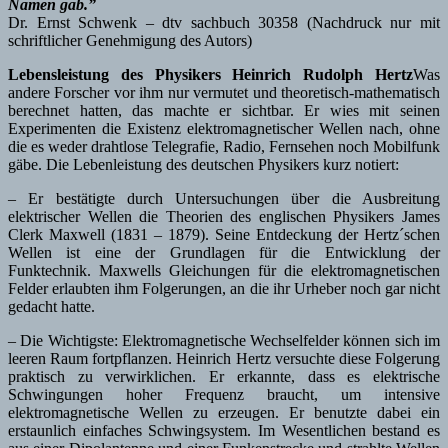
Namen gab.”
Dr. Ernst Schwenk – dtv sachbuch 30358 (Nachdruck nur mit
schriftlicher Genehmigung des Autors)
Lebensleistung des Physikers Heinrich Rudolph Hertz
Was
andere Forscher vor ihm nur vermutet und theoretisch-mathematisch
berechnet hatten, das machte er sichtbar. Er wies mit seinen
Experimenten die Existenz elektromagnetischer Wellen nach, ohne
die es weder drahtlose Telegrafie, Radio, Fernsehen noch Mobilfunk
gäbe. Die Lebenleistung des deutschen Physikers kurz notiert:
– Er bestätigte durch Untersuchungen über die Ausbreitung
elektrischer Wellen die Theorien des englischen Physikers James
Clerk Maxwell (1831 – 1879). Seine Entdeckung der Hertz´schen
Wellen ist eine der Grundlagen für die Entwicklung der
Funktechnik. Maxwells Gleichungen für die elektromagnetischen
Felder erlaubten ihm Folgerungen, an die ihr Urheber noch gar nicht
gedacht hatte.
– Die Wichtigste: Elektromagnetische Wechselfelder können sich im
leeren Raum fortpflanzen. Heinrich Hertz versuchte diese Folgerung
praktisch zu verwirklichen. Er erkannte, dass es elektrische
Schwingungen hoher Frequenz braucht, um intensive
elektromagnetische Wellen zu erzeugen. Er benutzte dabei ein
erstaunlich einfaches Schwingsystem. Im Wesentlichen bestand es