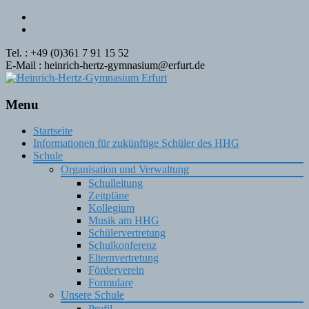
Tel. : +49 (0)361 7 91 15 52
E-Mail : heinrich-hertz-gymnasium@erfurt.de
Menu
Skip
Startseite
to
Informationen für zukünftige Schüler des HHG
content
Schule
Organisation und Verwaltung
Schulleitung
Zeitpläne
Kollegium
Musik am HHG
Schülervertretung
Schulkonferenz
Elternvertretung
Förderverein
Formulare
Unsere Schule
Profil