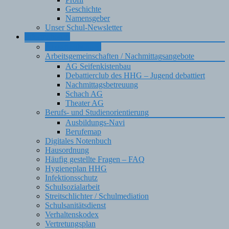
Geschichte
Namensgeber
Unser Schul-Newsletter
Informationen
Ausschreibungen
Arbeitsgemeinschaften / Nachmittagsangebote
AG Seifenkistenbau
Debattierclub des HHG – Jugend debattiert
Nachmittagsbetreuung
Schach AG
Theater AG
Berufs- und Studienorientierung
Ausbildungs-Navi
Berufemap
Digitales Notenbuch
Hausordnung
Häufig gestellte Fragen – FAQ
Hygieneplan HHG
Infektionsschutz
Schulsozialarbeit
Streitschlichter / Schulmediation
Schulsanitätsdienst
Verhaltenskodex
Vertretungsplan