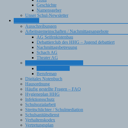
Geschichte
Namensgeber
Unser Schul-Newsletter
Informationen
Ausschreibungen
Arbeitsgemeinschaften / Nachmittagsangebote
AG Seifenkistenbau
Debattierclub des HHG – Jugend debattiert
Nachmittagsbetreuung
Schach AG
Theater AG
Berufs- und Studienorientierung
Ausbildungs-Navi
Berufemap
Digitales Notenbuch
Hausordnung
Häufig gestellte Fragen – FAQ
Hygieneplan HHG
Infektionsschutz
Schulsozialarbeit
Streitschlichter / Schulmediation
Schulsanitätsdienst
Verhaltenskodex
Vertretungsplan