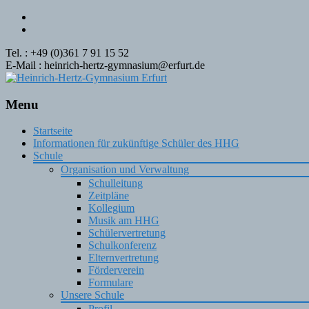
Tel. : +49 (0)361 7 91 15 52
E-Mail : heinrich-hertz-gymnasium@erfurt.de
Menu
Skip
Startseite
to
Informationen für zukünftige Schüler des HHG
content
Schule
Organisation und Verwaltung
Schulleitung
Zeitpläne
Kollegium
Musik am HHG
Schülervertretung
Schulkonferenz
Elternvertretung
Förderverein
Formulare
Unsere Schule
Profil