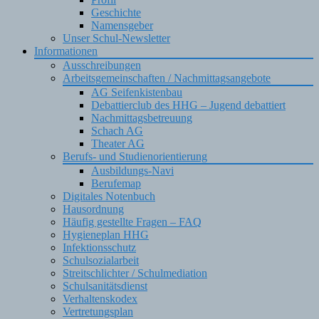
Geschichte
Namensgeber
Unser Schul-Newsletter
Informationen
Ausschreibungen
Arbeitsgemeinschaften / Nachmittagsangebote
AG Seifenkistenbau
Debattierclub des HHG – Jugend debattiert
Nachmittagsbetreuung
Schach AG
Theater AG
Berufs- und Studienorientierung
Ausbildungs-Navi
Berufemap
Digitales Notenbuch
Hausordnung
Häufig gestellte Fragen – FAQ
Hygieneplan HHG
Infektionsschutz
Schulsozialarbeit
Streitschlichter / Schulmediation
Schulsanitätsdienst
Verhaltenskodex
Vertretungsplan