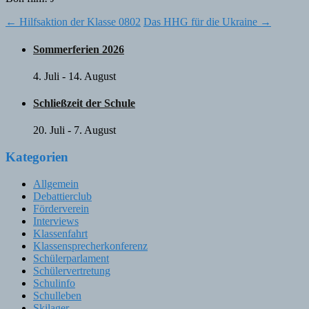
Post
←
Hilfsaktion der Klasse 0802
Das HHG für die Ukraine
→
navigation
Sommerferien 2026
4. Juli
-
14. August
Schließzeit der Schule
20. Juli
-
7. August
Kategorien
Allgemein
Debattierclub
Förderverein
Interviews
Klassenfahrt
Klassensprecherkonferenz
Schülerparlament
Schülervertretung
Schulinfo
Schulleben
Skilager