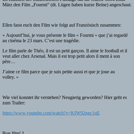
März den Film „Fourmi“ (dt. Lügen haben kurze Beine) angeschaut.
Ellen fasst euch den Film wie folgt auf Französisch zusammen:
« Aujourd’hui, je vous présente le film « Fourmi » que j’ai regardé
au cinéma le 23 mars. C’est une tragédie.
Le film parle de Théo, il est un petit garçon. Il aime le football et il
veut aller chez Arsenal. Mais il est trop petit alors il ment à son
père…
J’aime ce film parce que je suis petite aussi et que je joue au
volley. »
Wie viel konntet ihr verstehen? Neugierig geworden? Hier geht es
zum Trailer:
https://www.youtube.com/watch?v=KfW92ngc1qE
Bon film! J