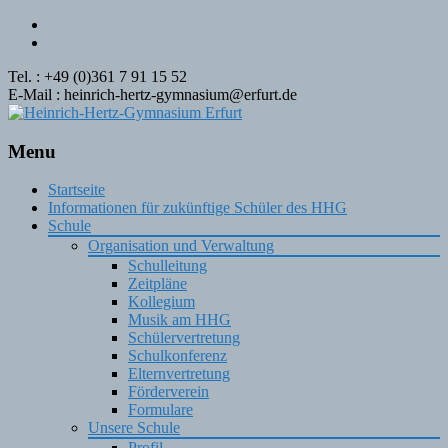
Tel. : +49 (0)361 7 91 15 52
E-Mail : heinrich-hertz-gymnasium@erfurt.de
Menu
Skip
Startseite
to
Informationen für zukünftige Schüler des HHG
content
Schule
Organisation und Verwaltung
Schulleitung
Zeitpläne
Kollegium
Musik am HHG
Schülervertretung
Schulkonferenz
Elternvertretung
Förderverein
Formulare
Unsere Schule
Profil