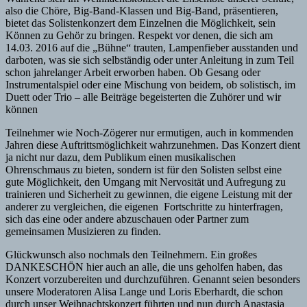
also die Chöre, Big-Band-Klassen und Big-Band, präsentieren,
bietet das Solistenkonzert dem Einzelnen die Möglichkeit, sein
Können zu Gehör zu bringen. Respekt vor denen, die sich am
14.03. 2016 auf die „Bühne“ trauten, Lampenfieber ausstanden und
darboten, was sie sich selbständig oder unter Anleitung in zum Teil
schon jahrelanger Arbeit erworben haben. Ob Gesang oder
Instrumentalspiel oder eine Mischung von beidem, ob solistisch, im
Duett oder Trio – alle Beiträge begeisterten die Zuhörer und wir
können
Teilnehmer wie Noch-Zögerer nur ermutigen, auch in kommenden
Jahren diese Auftrittsmöglichkeit wahrzunehmen. Das Konzert dient
ja nicht nur dazu, dem Publikum einen musikalischen
Ohrenschmaus zu bieten, sondern ist für den Solisten selbst eine
gute Möglichkeit, den Umgang mit Nervosität und Aufregung zu
trainieren und Sicherheit zu gewinnen, die eigene Leistung mit der
anderer zu vergleichen, die eigenen Fortschritte zu hinterfragen,
sich das eine oder andere abzuschauen oder Partner zum
gemeinsamen Musizieren zu finden.
Glückwunsch also nochmals den Teilnehmern. Ein großes
DANKESCHÖN hier auch an alle, die uns geholfen haben, das
Konzert vorzubereiten und durchzuführen. Genannt seien besonders
unsere Moderatoren Alisa Lange und Loris Eberhardt, die schon
durch unser Weihnachtskonzert führten und nun durch Anastasia