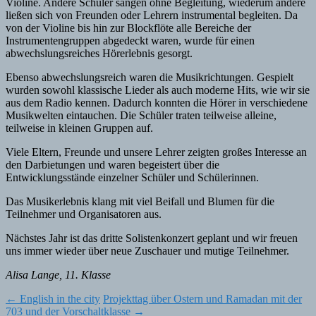
Violine. Andere Schüler sangen ohne Begleitung, wiederum andere
ließen sich von Freunden oder Lehrern instrumental begleiten. Da
von der Violine bis hin zur Blockflöte alle Bereiche der
Instrumentengruppen abgedeckt waren, wurde für einen
abwechslungsreiches Hörerlebnis gesorgt.
Ebenso abwechslungsreich waren die Musikrichtungen. Gespielt
wurden sowohl klassische Lieder als auch moderne Hits, wie wir sie
aus dem Radio kennen. Dadurch konnten die Hörer in verschiedene
Musikwelten eintauchen. Die Schüler traten teilweise alleine,
teilweise in kleinen Gruppen auf.
Viele Eltern, Freunde und unsere Lehrer zeigten großes Interesse an
den Darbietungen und waren begeistert über die
Entwicklungsstände einzelner Schüler und Schülerinnen.
Das Musikerlebnis klang mit viel Beifall und Blumen für die
Teilnehmer und Organisatoren aus.
Nächstes Jahr ist das dritte Solistenkonzert geplant und wir freuen
uns immer wieder über neue Zuschauer und mutige Teilnehmer.
Alisa Lange, 11. Klasse
Post
←
English in the city
Projekttag über Ostern und Ramadan mit der
703 und der Vorschaltklasse
→