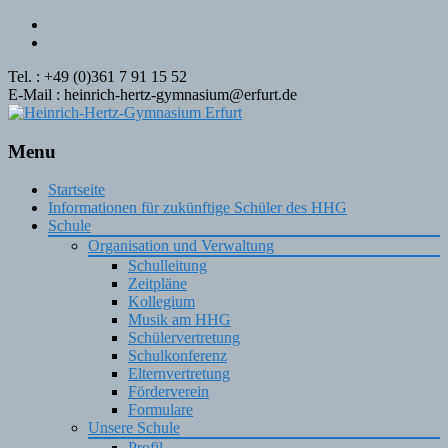
Tel. : +49 (0)361 7 91 15 52
E-Mail : heinrich-hertz-gymnasium@erfurt.de
Menu
Skip
Startseite
to
Informationen für zukünftige Schüler des HHG
content
Schule
Organisation und Verwaltung
Schulleitung
Zeitpläne
Kollegium
Musik am HHG
Schülervertretung
Schulkonferenz
Elternvertretung
Förderverein
Formulare
Unsere Schule
Profil