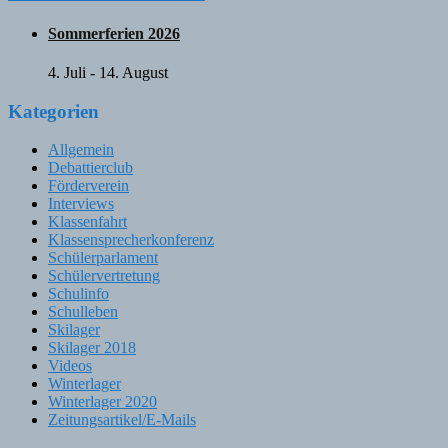
navigation
Sommerferien 2026
4. Juli
-
14. August
Kategorien
Allgemein
Debattierclub
Förderverein
Interviews
Klassenfahrt
Klassensprecherkonferenz
Schülerparlament
Schülervertretung
Schulinfo
Schulleben
Skilager
Skilager 2018
Videos
Winterlager
Winterlager 2020
Zeitungsartikel/E-Mails