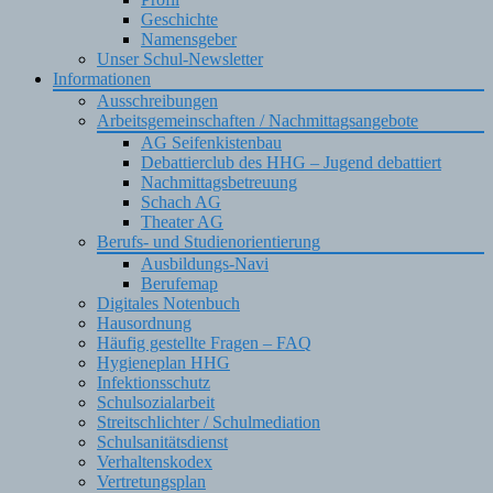
Geschichte
Namensgeber
Unser Schul-Newsletter
Informationen
Ausschreibungen
Arbeitsgemeinschaften / Nachmittagsangebote
AG Seifenkistenbau
Debattierclub des HHG – Jugend debattiert
Nachmittagsbetreuung
Schach AG
Theater AG
Berufs- und Studienorientierung
Ausbildungs-Navi
Berufemap
Digitales Notenbuch
Hausordnung
Häufig gestellte Fragen – FAQ
Hygieneplan HHG
Infektionsschutz
Schulsozialarbeit
Streitschlichter / Schulmediation
Schulsanitätsdienst
Verhaltenskodex
Vertretungsplan