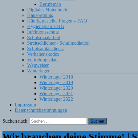
Berufemap
Digitales Notenbuch
Hausordnung
Häufig gestellte Fragen – FAQ
Hygieneplan HHG
Infektionsschutz
Schulsozialarbeit
Streitschlichter / Schulmediation
Schulsanitätsdienst
Verhaltenskodex
Vertretungsplan
Wegweiser
Winterlager
Winterlager 2018
Winterlager 2019
Winterlager 2020
Winterlager 2021
Winterlager 2022
Impressum
Datenschutzbestimmungen
Suchen nach:
Wir brauchen deine Stimme! | 