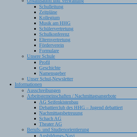
Organisation und Verwaltung
Schulleitung
Zeitpläne
Kollegium
Musik am HHG
Schülervertretung
Schulkonferenz
Elternvertretung
Förderverein
Formulare
Unsere Schule
Profil
Geschichte
Namensgeber
Unser Schul-Newsletter
Informationen
Ausschreibungen
Arbeitsgemeinschaften / Nachmittagsangebote
AG Seifenkistenbau
Debattierclub des HHG – Jugend debattiert
Nachmittagsbetreuung
Schach AG
Theater AG
Berufs- und Studienorientierung
Ausbildungs-Navi