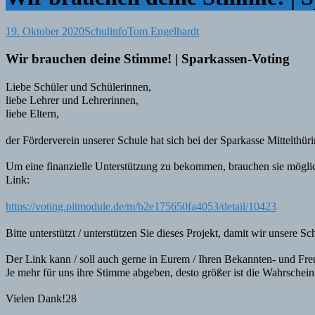
19. Oktober 2020
Schulinfo
Tom Engelhardt
Wir brauchen deine Stimme! | Sparkassen-Voting
Liebe Schüler und Schülerinnen,⠀
liebe Lehrer und Lehrerinnen,⠀
liebe Eltern,⠀
⠀
der Förderverein unserer Schule hat sich bei der Sparkasse Mittelth
⠀
Um eine finanzielle Unterstützung zu bekommen, brauchen sie möglichs
Link:⠀
⠀
https://voting.pitmodule.de/m/b2e175650fa4053/detail/10423
⠀
⠀
Bitte unterstützt / unterstützen Sie dieses Projekt, damit wir unsere
⠀
Der Link kann / soll auch gerne in Eurem / Ihren Bekannten- und Freu
Je mehr für uns ihre Stimme abgeben, desto größer ist die Wahrschei
⠀
Vielen Dank!28