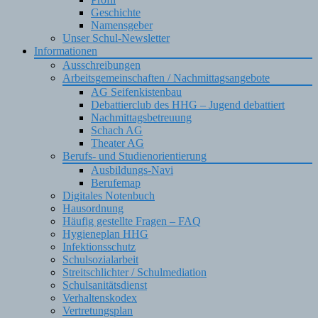
Geschichte
Namensgeber
Unser Schul-Newsletter
Informationen
Ausschreibungen
Arbeitsgemeinschaften / Nachmittagsangebote
AG Seifenkistenbau
Debattierclub des HHG – Jugend debattiert
Nachmittagsbetreuung
Schach AG
Theater AG
Berufs- und Studienorientierung
Ausbildungs-Navi
Berufemap
Digitales Notenbuch
Hausordnung
Häufig gestellte Fragen – FAQ
Hygieneplan HHG
Infektionsschutz
Schulsozialarbeit
Streitschlichter / Schulmediation
Schulsanitätsdienst
Verhaltenskodex
Vertretungsplan