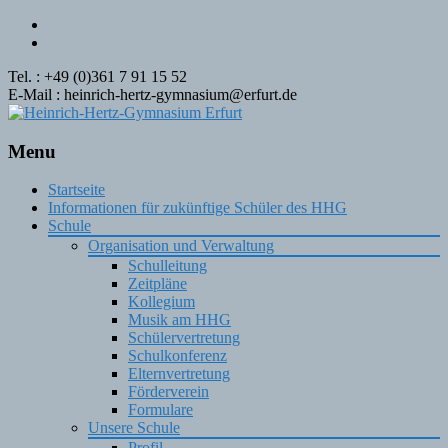
Tel. : +49 (0)361 7 91 15 52
E-Mail : heinrich-hertz-gymnasium@erfurt.de
Menu
Skip
Startseite
to
Informationen für zukünftige Schüler des HHG
content
Schule
Organisation und Verwaltung
Schulleitung
Zeitpläne
Kollegium
Musik am HHG
Schülervertretung
Schulkonferenz
Elternvertretung
Förderverein
Formulare
Unsere Schule
Profil