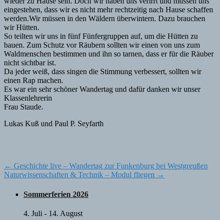
wieder zu Hause sein. Doch wir haben uns verirrt und müssen uns
eingestehen, dass wir es nicht mehr rechtzeitig nach Hause schaffen
werden.Wir müssen in den Wäldern überwintern. Dazu brauchen
wir Hütten.
So teilten wir uns in fünf Fünfergruppen auf, um die Hütten zu
bauen. Zum Schutz vor Räubern sollten wir einen von uns zum
Waldmenschen bestimmen und ihn so tarnen, dass er für die Räuber
nicht sichtbar ist.
Da jeder weiß, dass singen die Stimmung verbessert, sollten wir
einen Rap machen.
Es war ein sehr schöner Wandertag und dafür danken wir unser
Klassenlehrerin
Frau Staude.
Lukas Kuß und Paul P. Seyfarth
Post
←
Geschichte live – Wandertag zur Funkenburg bei Westgreußen
Naturwissenschaften & Technik – Modul fliegen
→
navigation
Sommerferien 2026
4. Juli
-
14. August