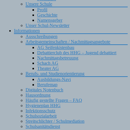
Unsere Schule
Profil
Geschichte
Namensgeber
Unser Schul-Newsletter
Informationen
Ausschreibungen
Arbeitsgemeinschaften / Nachmittagsangebote
AG Seifenkistenbau
Debattierclub des HHG – Jugend debattiert
Nachmittagsbetreuung
Schach AG
Theater AG
Berufs- und Studienorientierung
Ausbildungs-Navi
Berufemap
Digitales Notenbuch
Hausordnung
Häufig gestellte Fragen – FAQ
Hygieneplan HHG
Infektionsschutz
Schulsozialarbeit
Streitschlichter / Schulmediation
Schulsanitätsdienst