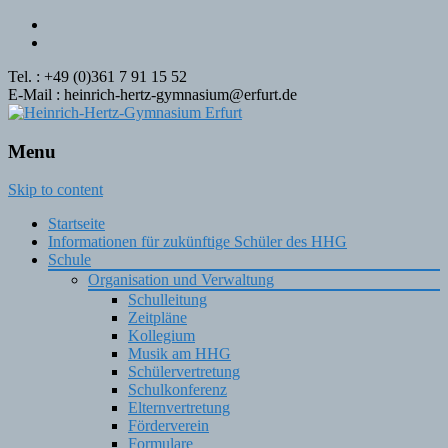
Tel. : +49 (0)361 7 91 15 52
E-Mail : heinrich-hertz-gymnasium@erfurt.de
Menu
Skip to content
Startseite
Informationen für zukünftige Schüler des HHG
Schule
Organisation und Verwaltung
Schulleitung
Zeitpläne
Kollegium
Musik am HHG
Schülervertretung
Schulkonferenz
Elternvertretung
Förderverein
Formulare