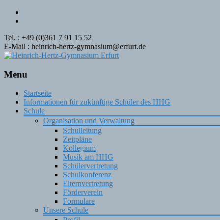
Tel. : +49 (0)361 7 91 15 52
E-Mail : heinrich-hertz-gymnasium@erfurt.de
Menu
Skip
Startseite
to
Informationen für zukünftige Schüler des HHG
content
Schule
Organisation und Verwaltung
Schulleitung
Zeitpläne
Kollegium
Musik am HHG
Schülervertretung
Schulkonferenz
Elternvertretung
Förderverein
Formulare
Unsere Schule
Profil