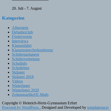
20. Juli
-
7. August
Kategorien
Allgemein
Debattierclub
Förderverein
Interviews
Klassenfahrt
Klassensprecherkonferenz
Schülerparlament
Schülervertretung
Schulinfo
Schulleben
Skilager
Skilager 2018
Videos
Winterlager
Winterlager 2020
Zeitungsartikel/E-Mails
Copyright © Heinrich-Hertz-Gymnasium Erfurt
Powered by WordPress
, Designed and Developed by
templatesnext