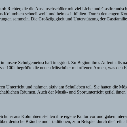
kob Richter, die die Austauschschüler mit viel Liebe und Gastfreundsc
aus Kolumbien schnell wohl und heimisch fühlten. Durch den engen Kont
hrungen sammeln. Die Großzügigkeit und Unterstützung der Gastfamili
 unsere Schulgemeinschaft integriert. Zu Beginn ihres Aufenthalts nahm
e 1002 begrüßte die neuen Mitschüler mit offenen Armen, was den Eins
n Unterricht und nahmen aktiv am Schulleben teil. Sie hatten die Mögl
aftlichen Räumen. Auch der Musik- und Sportunterricht gefiel ihnen se
Schüler aus Kolumbien stellten ihre eigene Kultur vor und gaben intere
l über deutsche Bräuche und Traditionen, zum Beispiel durch die Teilnah