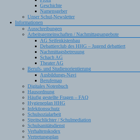
Geschichte
Namensgeber
Unser Schul-Newsletter
Informationen
Ausschreibungen
Arbeitsgemeinschaften / Nachmittagsangebote
AG Seifenkistenbau
Debattierclub des HHG – Jugend debattiert
Nachmittagsbetreuung
Schach AG
Theater AG
Berufs- und Studienorientierung
Ausbildungs-Navi
Berufemap
Digitales Notenbuch
Hausordnung
Häufig gestellte Fragen – FAQ
Hygieneplan HHG
Infektionsschutz
Schulsozialarbeit
Streitschlichter / Schulmediation
Schulsanitätsdienst
Verhaltenskodex
Vertretungsplan