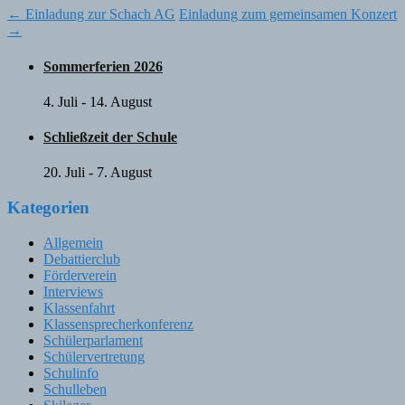
Post
←
Einladung zur Schach AG
Einladung zum gemeinsamen Konzert
→
navigation
Sommerferien 2026
4. Juli
-
14. August
Schließzeit der Schule
20. Juli
-
7. August
Kategorien
Allgemein
Debattierclub
Förderverein
Interviews
Klassenfahrt
Klassensprecherkonferenz
Schülerparlament
Schülervertretung
Schulinfo
Schulleben