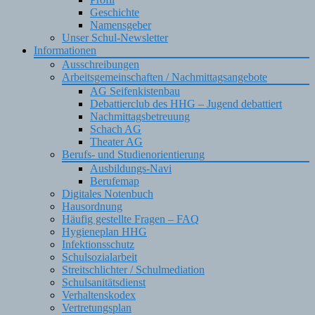
Geschichte
Namensgeber
Unser Schul-Newsletter
Informationen
Ausschreibungen
Arbeitsgemeinschaften / Nachmittagsangebote
AG Seifenkistenbau
Debattierclub des HHG – Jugend debattiert
Nachmittagsbetreuung
Schach AG
Theater AG
Berufs- und Studienorientierung
Ausbildungs-Navi
Berufemap
Digitales Notenbuch
Hausordnung
Häufig gestellte Fragen – FAQ
Hygieneplan HHG
Infektionsschutz
Schulsozialarbeit
Streitschlichter / Schulmediation
Schulsanitätsdienst
Verhaltenskodex
Vertretungsplan