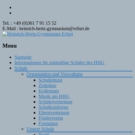
Tel. : +49 (0)361 7 91 15 52
E-Mail : heinrich-hertz-gymnasium@erfurt.de
Menu
Skip
Startseite
to
Informationen für zukünftige Schüler des HHG
content
Schule
Organisation und Verwaltung
Schulleitung
Zeitpläne
Kollegium
Musik am HHG
Schülervertretung
Schulkonferenz
Elternvertretung
Förderverein
Formulare
Unsere Schule
Profil