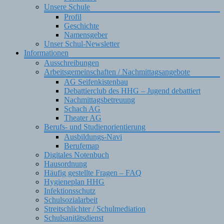
Unsere Schule
Profil
Geschichte
Namensgeber
Unser Schul-Newsletter
Informationen
Ausschreibungen
Arbeitsgemeinschaften / Nachmittagsangebote
AG Seifenkistenbau
Debattierclub des HHG – Jugend debattiert
Nachmittagsbetreuung
Schach AG
Theater AG
Berufs- und Studienorientierung
Ausbildungs-Navi
Berufemap
Digitales Notenbuch
Hausordnung
Häufig gestellte Fragen – FAQ
Hygieneplan HHG
Infektionsschutz
Schulsozialarbeit
Streitschlichter / Schulmediation
Schulsanitätsdienst