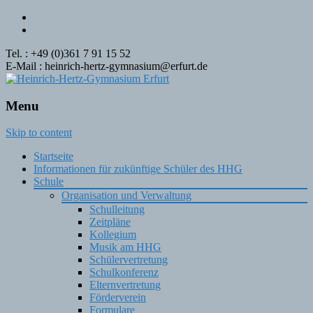
Tel. : +49 (0)361 7 91 15 52
E-Mail : heinrich-hertz-gymnasium@erfurt.de
Menu
Skip to content
Startseite
Informationen für zukünftige Schüler des HHG
Schule
Organisation und Verwaltung
Schulleitung
Zeitpläne
Kollegium
Musik am HHG
Schülervertretung
Schulkonferenz
Elternvertretung
Förderverein
Formulare