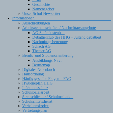
Geschichte
Namensgeber
Unser Schul-Newsletter
Informationen
Ausschreibungen
Arbeitsgemeinschaften / Nachmittagsangebote
AG Seifenkistenbau
Debattierclub des HHG – Jugend debattiert
Nachmittagsbetreuung
Schach AG
Theater AG
Berufs- und Studienorientierung
Ausbildungs-Navi
Berufemap
Digitales Notenbuch
Hausordnung
Häufig gestellte Fragen – FAQ
Hygieneplan HHG
Infektionsschutz
Schulsozialarbeit
Streitschlichter / Schulmediation
Schulsanitätsdienst
Verhaltenskodex
Vertretungsplan