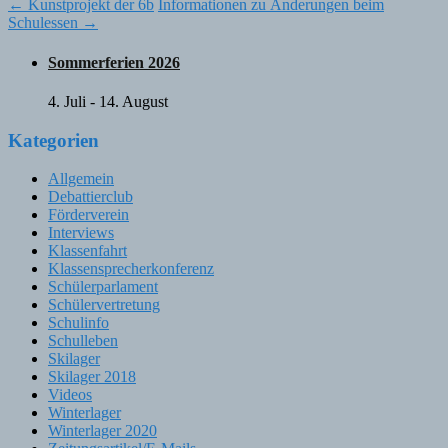
Post
←
Kunstprojekt der 6b
Informationen zu Änderungen beim
Schulessen
→
navigation
Sommerferien 2026
4. Juli
-
14. August
Kategorien
Allgemein
Debattierclub
Förderverein
Interviews
Klassenfahrt
Klassensprecherkonferenz
Schülerparlament
Schülervertretung
Schulinfo
Schulleben
Skilager
Skilager 2018
Videos
Winterlager
Winterlager 2020