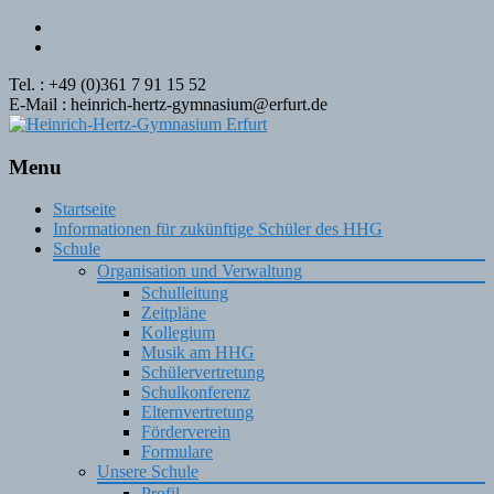
Tel. : +49 (0)361 7 91 15 52
E-Mail : heinrich-hertz-gymnasium@erfurt.de
Menu
Skip
Startseite
to
Informationen für zukünftige Schüler des HHG
content
Schule
Organisation und Verwaltung
Schulleitung
Zeitpläne
Kollegium
Musik am HHG
Schülervertretung
Schulkonferenz
Elternvertretung
Förderverein
Formulare
Unsere Schule
Profil