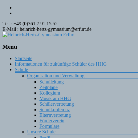
Tel. : +49 (0)361 7 91 15 52
E-Mail : heinrich-hertz-gymnasium@erfurt.de
Menu
Skip
Startseite
to
Informationen für zukünftige Schüler des HHG
content
Schule
Organisation und Verwaltung
Schulleitung
Zeitpläne
Kollegium
Musik am HHG
Schülervertretung
Schulkonferenz
Elternvertretung
Förderverein
Formulare
Unsere Schule
Profil