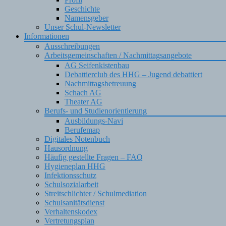
Geschichte
Namensgeber
Unser Schul-Newsletter
Informationen
Ausschreibungen
Arbeitsgemeinschaften / Nachmittagsangebote
AG Seifenkistenbau
Debattierclub des HHG – Jugend debattiert
Nachmittagsbetreuung
Schach AG
Theater AG
Berufs- und Studienorientierung
Ausbildungs-Navi
Berufemap
Digitales Notenbuch
Hausordnung
Häufig gestellte Fragen – FAQ
Hygieneplan HHG
Infektionsschutz
Schulsozialarbeit
Streitschlichter / Schulmediation
Schulsanitätsdienst
Verhaltenskodex
Vertretungsplan