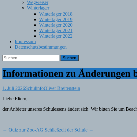
Wegweiser
Winterlager
Winterlager 2018
Winterlager 2019
Winterlager 2020
Winterlager 2021
Winterlager 2022
Impressum
Datenschutzbestimmungen
Suchen
nach:
Informationen zu Änderungen b
1. Juli 2026
Schulinfo
Oliver Breitenstein
Liebe Eltern,
der Anbieter unseres Schulessens ändert sich. Wir bitten Sie um Bea
Post
←
Quiz zur Zoo-AG
Schließzeit der Schule
→