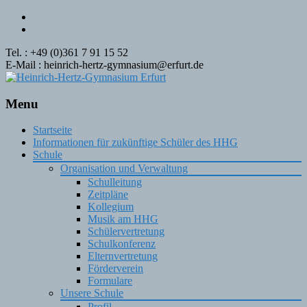
Tel. : +49 (0)361 7 91 15 52
E-Mail : heinrich-hertz-gymnasium@erfurt.de
Menu
Skip
Startseite
to
Informationen für zukünftige Schüler des HHG
content
Schule
Organisation und Verwaltung
Schulleitung
Zeitpläne
Kollegium
Musik am HHG
Schülervertretung
Schulkonferenz
Elternvertretung
Förderverein
Formulare
Unsere Schule
Profil