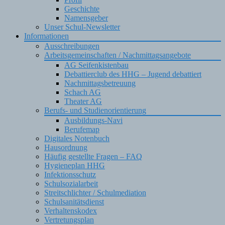
Geschichte
Namensgeber
Unser Schul-Newsletter
Informationen
Ausschreibungen
Arbeitsgemeinschaften / Nachmittagsangebote
AG Seifenkistenbau
Debattierclub des HHG – Jugend debattiert
Nachmittagsbetreuung
Schach AG
Theater AG
Berufs- und Studienorientierung
Ausbildungs-Navi
Berufemap
Digitales Notenbuch
Hausordnung
Häufig gestellte Fragen – FAQ
Hygieneplan HHG
Infektionsschutz
Schulsozialarbeit
Streitschlichter / Schulmediation
Schulsanitätsdienst
Verhaltenskodex
Vertretungsplan