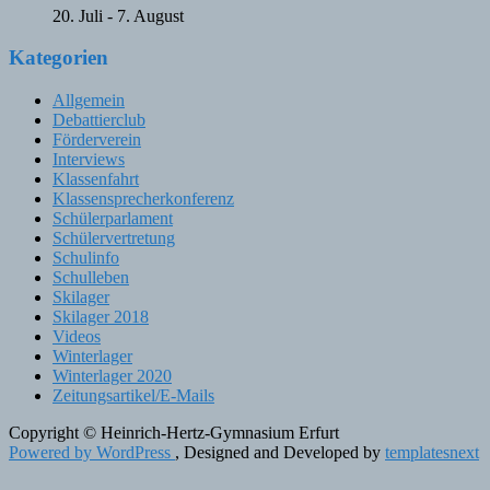
20. Juli
-
7. August
Kategorien
Allgemein
Debattierclub
Förderverein
Interviews
Klassenfahrt
Klassensprecherkonferenz
Schülerparlament
Schülervertretung
Schulinfo
Schulleben
Skilager
Skilager 2018
Videos
Winterlager
Winterlager 2020
Zeitungsartikel/E-Mails
Copyright © Heinrich-Hertz-Gymnasium Erfurt
Powered by WordPress
, Designed and Developed by
templatesnext