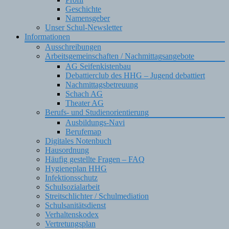
Geschichte
Namensgeber
Unser Schul-Newsletter
Informationen
Ausschreibungen
Arbeitsgemeinschaften / Nachmittagsangebote
AG Seifenkistenbau
Debattierclub des HHG – Jugend debattiert
Nachmittagsbetreuung
Schach AG
Theater AG
Berufs- und Studienorientierung
Ausbildungs-Navi
Berufemap
Digitales Notenbuch
Hausordnung
Häufig gestellte Fragen – FAQ
Hygieneplan HHG
Infektionsschutz
Schulsozialarbeit
Streitschlichter / Schulmediation
Schulsanitätsdienst
Verhaltenskodex
Vertretungsplan