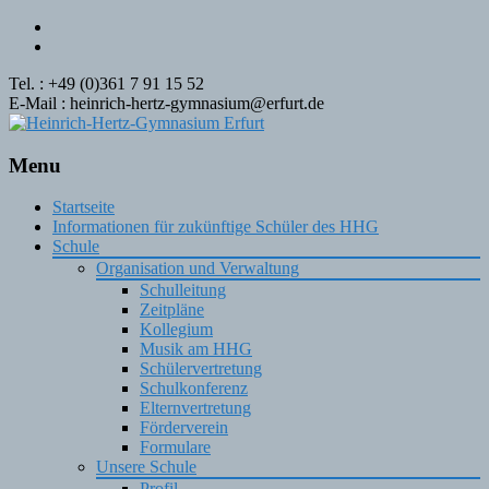
Tel. : +49 (0)361 7 91 15 52
E-Mail : heinrich-hertz-gymnasium@erfurt.de
Menu
Skip
Startseite
to
Informationen für zukünftige Schüler des HHG
content
Schule
Organisation und Verwaltung
Schulleitung
Zeitpläne
Kollegium
Musik am HHG
Schülervertretung
Schulkonferenz
Elternvertretung
Förderverein
Formulare
Unsere Schule
Profil