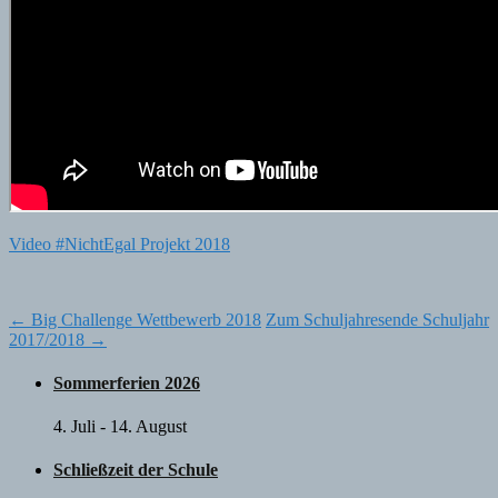
Video #NichtEgal Projekt 2018
Post
←
Big Challenge Wettbewerb 2018
Zum Schuljahresende Schuljahr
2017/2018
→
navigation
Sommerferien 2026
4. Juli
-
14. August
Schließzeit der Schule