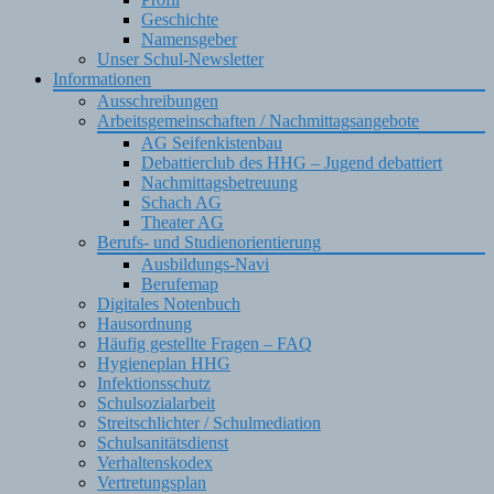
Geschichte
Namensgeber
Unser Schul-Newsletter
Informationen
Ausschreibungen
Arbeitsgemeinschaften / Nachmittagsangebote
AG Seifenkistenbau
Debattierclub des HHG – Jugend debattiert
Nachmittagsbetreuung
Schach AG
Theater AG
Berufs- und Studienorientierung
Ausbildungs-Navi
Berufemap
Digitales Notenbuch
Hausordnung
Häufig gestellte Fragen – FAQ
Hygieneplan HHG
Infektionsschutz
Schulsozialarbeit
Streitschlichter / Schulmediation
Schulsanitätsdienst
Verhaltenskodex
Vertretungsplan