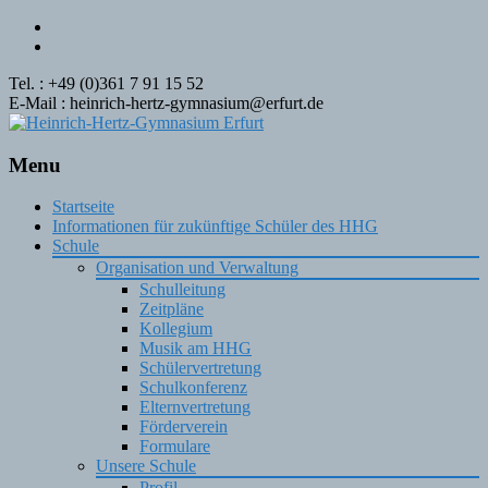
Tel. : +49 (0)361 7 91 15 52
E-Mail : heinrich-hertz-gymnasium@erfurt.de
Menu
Skip
Startseite
to
Informationen für zukünftige Schüler des HHG
content
Schule
Organisation und Verwaltung
Schulleitung
Zeitpläne
Kollegium
Musik am HHG
Schülervertretung
Schulkonferenz
Elternvertretung
Förderverein
Formulare
Unsere Schule
Profil