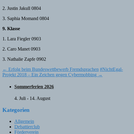
2. Justin Jakull 0804
3. Saphia Momand 0804
9. Klasse
1. Lara Fiegler 0903
2. Caro Manet 0903
3. Nathalie Zapfe 0902
Post
←
Erfolg beim Bundeswettbewerb Fremdsprachen
#NichtEgal-
Projekt 2018 – Ein Zeichen gegen Cybermobbing
→
navigation
Sommerferien 2026
4. Juli
-
14. August
Kategorien
Allgemein
Debattierclub
Förderverein