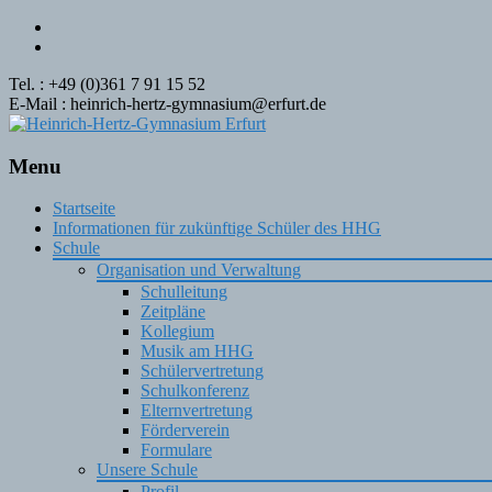
Tel. : +49 (0)361 7 91 15 52
E-Mail : heinrich-hertz-gymnasium@erfurt.de
Menu
Skip
Startseite
to
Informationen für zukünftige Schüler des HHG
content
Schule
Organisation und Verwaltung
Schulleitung
Zeitpläne
Kollegium
Musik am HHG
Schülervertretung
Schulkonferenz
Elternvertretung
Förderverein
Formulare
Unsere Schule
Profil