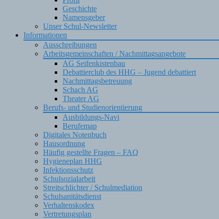
Geschichte
Namensgeber
Unser Schul-Newsletter
Informationen
Ausschreibungen
Arbeitsgemeinschaften / Nachmittagsangebote
AG Seifenkistenbau
Debattierclub des HHG – Jugend debattiert
Nachmittagsbetreuung
Schach AG
Theater AG
Berufs- und Studienorientierung
Ausbildungs-Navi
Berufemap
Digitales Notenbuch
Hausordnung
Häufig gestellte Fragen – FAQ
Hygieneplan HHG
Infektionsschutz
Schulsozialarbeit
Streitschlichter / Schulmediation
Schulsanitätsdienst
Verhaltenskodex
Vertretungsplan