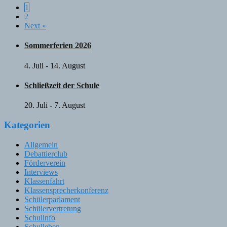
Posts
1
2
navigation
Next »
Sommerferien 2026
4. Juli
-
14. August
Schließzeit der Schule
20. Juli
-
7. August
Kategorien
Allgemein
Debattierclub
Förderverein
Interviews
Klassenfahrt
Klassensprecherkonferenz
Schülerparlament
Schülervertretung
Schulinfo
Schulleben