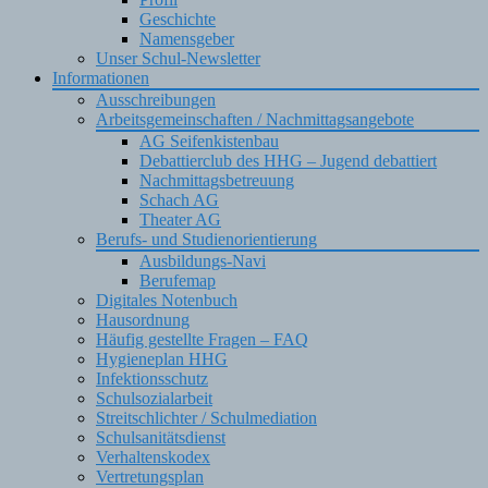
Geschichte
Namensgeber
Unser Schul-Newsletter
Informationen
Ausschreibungen
Arbeitsgemeinschaften / Nachmittagsangebote
AG Seifenkistenbau
Debattierclub des HHG – Jugend debattiert
Nachmittagsbetreuung
Schach AG
Theater AG
Berufs- und Studienorientierung
Ausbildungs-Navi
Berufemap
Digitales Notenbuch
Hausordnung
Häufig gestellte Fragen – FAQ
Hygieneplan HHG
Infektionsschutz
Schulsozialarbeit
Streitschlichter / Schulmediation
Schulsanitätsdienst
Verhaltenskodex
Vertretungsplan