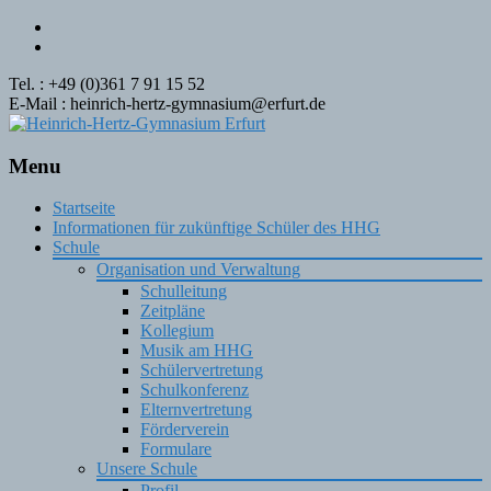
Tel. : +49 (0)361 7 91 15 52
E-Mail : heinrich-hertz-gymnasium@erfurt.de
Menu
Skip
Startseite
to
Informationen für zukünftige Schüler des HHG
content
Schule
Organisation und Verwaltung
Schulleitung
Zeitpläne
Kollegium
Musik am HHG
Schülervertretung
Schulkonferenz
Elternvertretung
Förderverein
Formulare
Unsere Schule
Profil