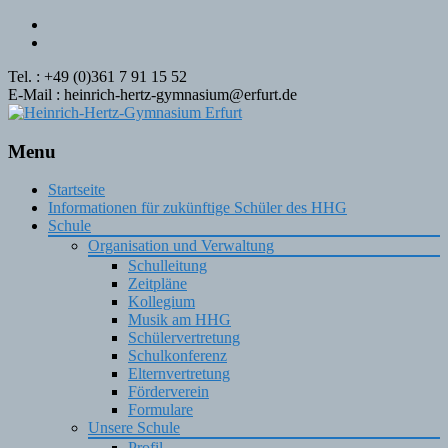
Tel. : +49 (0)361 7 91 15 52
E-Mail : heinrich-hertz-gymnasium@erfurt.de
Menu
Skip
Startseite
to
Informationen für zukünftige Schüler des HHG
content
Schule
Organisation und Verwaltung
Schulleitung
Zeitpläne
Kollegium
Musik am HHG
Schülervertretung
Schulkonferenz
Elternvertretung
Förderverein
Formulare
Unsere Schule
Profil