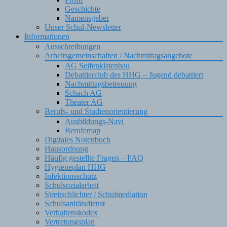
Geschichte
Namensgeber
Unser Schul-Newsletter
Informationen
Ausschreibungen
Arbeitsgemeinschaften / Nachmittagsangebote
AG Seifenkistenbau
Debattierclub des HHG – Jugend debattiert
Nachmittagsbetreuung
Schach AG
Theater AG
Berufs- und Studienorientierung
Ausbildungs-Navi
Berufemap
Digitales Notenbuch
Hausordnung
Häufig gestellte Fragen – FAQ
Hygieneplan HHG
Infektionsschutz
Schulsozialarbeit
Streitschlichter / Schulmediation
Schulsanitätsdienst
Verhaltenskodex
Vertretungsplan