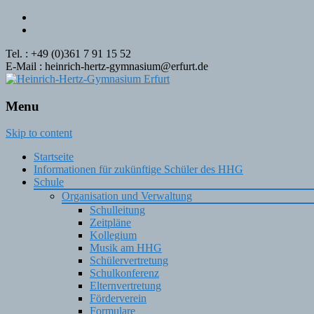
Tel. : +49 (0)361 7 91 15 52
E-Mail : heinrich-hertz-gymnasium@erfurt.de
Menu
Skip to content
Startseite
Informationen für zukünftige Schüler des HHG
Schule
Organisation und Verwaltung
Schulleitung
Zeitpläne
Kollegium
Musik am HHG
Schülervertretung
Schulkonferenz
Elternvertretung
Förderverein
Formulare