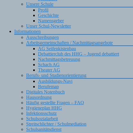
Unsere Schule
Profil
Geschichte
Namensgeber
Unser Schul-Newsletter
Informationen
Ausschreibungen
Arbeitsgemeinschaften / Nachmittagsangebote
AG Seifenkistenbau
Debattierclub des HHG – Jugend debattiert
Nachmittagsbetreuung
Schach AG
Theater AG
Berufs- und Studienorientierung
Ausbildungs-Navi
Berufemap
Digitales Notenbuch
Hausordnung
Häufig gestellte Fragen – FAQ
Hygieneplan HHG
Infektionsschutz
Schulsozialarbeit
Streitschlichter / Schulmediation
Schulsanitätsdienst