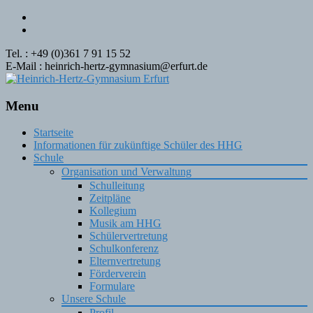
Tel. : +49 (0)361 7 91 15 52
E-Mail : heinrich-hertz-gymnasium@erfurt.de
Menu
Skip
Startseite
to
Informationen für zukünftige Schüler des HHG
content
Schule
Organisation und Verwaltung
Schulleitung
Zeitpläne
Kollegium
Musik am HHG
Schülervertretung
Schulkonferenz
Elternvertretung
Förderverein
Formulare
Unsere Schule
Profil