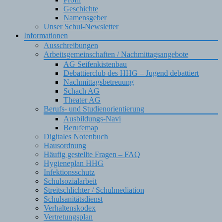
Geschichte
Namensgeber
Unser Schul-Newsletter
Informationen
Ausschreibungen
Arbeitsgemeinschaften / Nachmittagsangebote
AG Seifenkistenbau
Debattierclub des HHG – Jugend debattiert
Nachmittagsbetreuung
Schach AG
Theater AG
Berufs- und Studienorientierung
Ausbildungs-Navi
Berufemap
Digitales Notenbuch
Hausordnung
Häufig gestellte Fragen – FAQ
Hygieneplan HHG
Infektionsschutz
Schulsozialarbeit
Streitschlichter / Schulmediation
Schulsanitätsdienst
Verhaltenskodex
Vertretungsplan