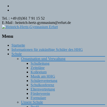
Tel. : +49 (0)361 7 91 15 52
E-Mail : heinrich-hertz-gymnasium@erfurt.de
Menu
Skip
Startseite
to
Informationen für zukünftige Schüler des HHG
content
Schule
Organisation und Verwaltung
Schulleitung
Zeitpläne
Kollegium
Musik am HHG
Schülervertretung
Schulkonferenz
Elternvertretung
Förderverein
Formulare
Unsere Schule
Profil