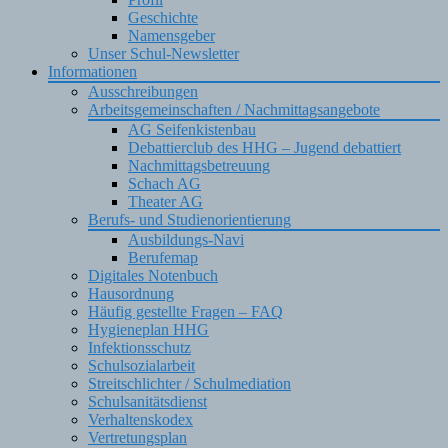
Geschichte
Namensgeber
Unser Schul-Newsletter
Informationen
Ausschreibungen
Arbeitsgemeinschaften / Nachmittagsangebote
AG Seifenkistenbau
Debattierclub des HHG – Jugend debattiert
Nachmittagsbetreuung
Schach AG
Theater AG
Berufs- und Studienorientierung
Ausbildungs-Navi
Berufemap
Digitales Notenbuch
Hausordnung
Häufig gestellte Fragen – FAQ
Hygieneplan HHG
Infektionsschutz
Schulsozialarbeit
Streitschlichter / Schulmediation
Schulsanitätsdienst
Verhaltenskodex
Vertretungsplan