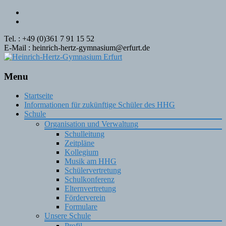
Tel. : +49 (0)361 7 91 15 52
E-Mail : heinrich-hertz-gymnasium@erfurt.de
Menu
Skip
Startseite
to
Informationen für zukünftige Schüler des HHG
content
Schule
Organisation und Verwaltung
Schulleitung
Zeitpläne
Kollegium
Musik am HHG
Schülervertretung
Schulkonferenz
Elternvertretung
Förderverein
Formulare
Unsere Schule
Profil