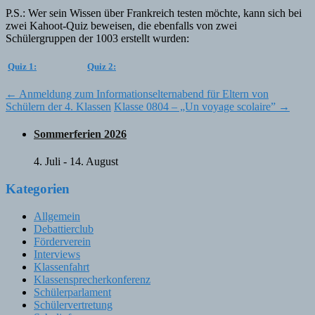
P.S.: Wer sein Wissen über Frankreich testen möchte, kann sich bei
zwei Kahoot-Quiz beweisen, die ebenfalls von zwei
Schülergruppen der 1003 erstellt wurden:
Quiz 1:
Quiz 2:
Post
←
Anmeldung zum Informationselternabend für Eltern von
Schülern der 4. Klassen
Klasse 0804 – „Un voyage scolaire”
→
navigation
Sommerferien 2026
4. Juli
-
14. August
Kategorien
Allgemein
Debattierclub
Förderverein
Interviews
Klassenfahrt
Klassensprecherkonferenz
Schülerparlament
Schülervertretung