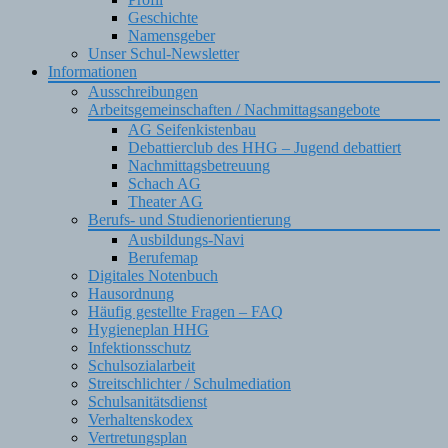
Geschichte
Namensgeber
Unser Schul-Newsletter
Informationen
Ausschreibungen
Arbeitsgemeinschaften / Nachmittagsangebote
AG Seifenkistenbau
Debattierclub des HHG – Jugend debattiert
Nachmittagsbetreuung
Schach AG
Theater AG
Berufs- und Studienorientierung
Ausbildungs-Navi
Berufemap
Digitales Notenbuch
Hausordnung
Häufig gestellte Fragen – FAQ
Hygieneplan HHG
Infektionsschutz
Schulsozialarbeit
Streitschlichter / Schulmediation
Schulsanitätsdienst
Verhaltenskodex
Vertretungsplan