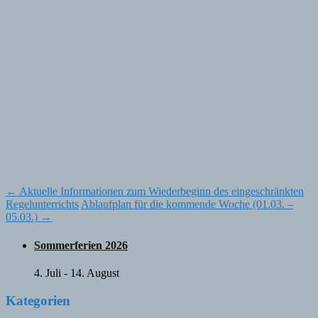
Post
←
Aktuelle Informationen zum Wiederbeginn des eingeschränkten
Regelunterrichts
Ablaufplan für die kommende Woche (01.03. –
navigation
05.03.)
→
Sommerferien 2026
4. Juli
-
14. August
Kategorien