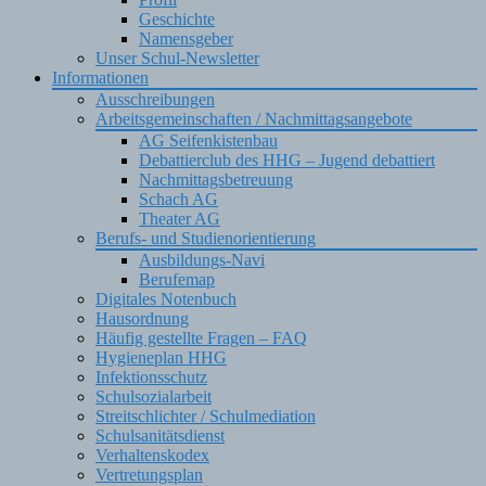
Geschichte
Namensgeber
Unser Schul-Newsletter
Informationen
Ausschreibungen
Arbeitsgemeinschaften / Nachmittagsangebote
AG Seifenkistenbau
Debattierclub des HHG – Jugend debattiert
Nachmittagsbetreuung
Schach AG
Theater AG
Berufs- und Studienorientierung
Ausbildungs-Navi
Berufemap
Digitales Notenbuch
Hausordnung
Häufig gestellte Fragen – FAQ
Hygieneplan HHG
Infektionsschutz
Schulsozialarbeit
Streitschlichter / Schulmediation
Schulsanitätsdienst
Verhaltenskodex
Vertretungsplan