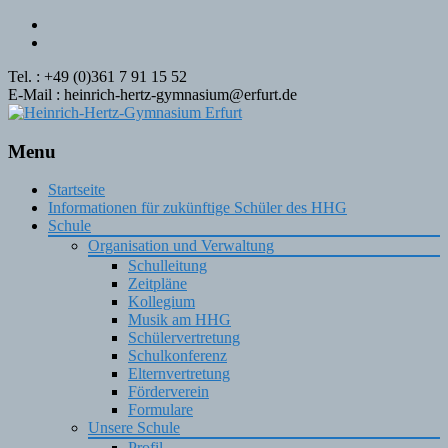
Tel. : +49 (0)361 7 91 15 52
E-Mail : heinrich-hertz-gymnasium@erfurt.de
Menu
Skip
Startseite
to
Informationen für zukünftige Schüler des HHG
content
Schule
Organisation und Verwaltung
Schulleitung
Zeitpläne
Kollegium
Musik am HHG
Schülervertretung
Schulkonferenz
Elternvertretung
Förderverein
Formulare
Unsere Schule
Profil