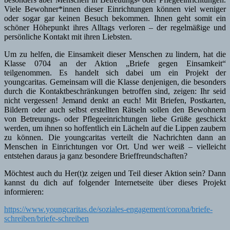
Viele Bewohner*innen dieser Einrichtungen können viel weniger
oder sogar gar keinen Besuch bekommen. Ihnen geht somit ein
schöner Höhepunkt ihres Alltags verloren – der regelmäßige und
persönliche Kontakt mit ihren Liebsten.
Um zu helfen, die Einsamkeit dieser Menschen zu lindern, hat die
Klasse 0704 an der Aktion „Briefe gegen Einsamkeit“
teilgenommen. Es handelt sich dabei um ein Projekt der
youngcaritas. Gemeinsam will die Klasse denjenigen, die besonders
durch die Kontaktbeschränkungen betroffen sind, zeigen: Ihr seid
nicht vergessen! Jemand denkt an euch! Mit Briefen, Postkarten,
Bildern oder auch selbst erstellten Rätseln sollen den Bewohnern
von Betreuungs- oder Pflegeeinrichtungen liebe Grüße geschickt
werden, um ihnen so hoffentlich ein Lächeln auf die Lippen zaubern
zu können. Die youngcaritas verteilt die Nachrichten dann an
Menschen in Einrichtungen vor Ort. Und wer weiß – vielleicht
entstehen daraus ja ganz besondere Brieffreundschaften?
Möchtest auch du Her(t)z zeigen und Teil dieser Aktion sein? Dann
kannst du dich auf folgender Internetseite über dieses Projekt
informieren:
https://www.youngcaritas.de/soziales-engagement/corona/briefe-
schreiben/briefe-schreiben