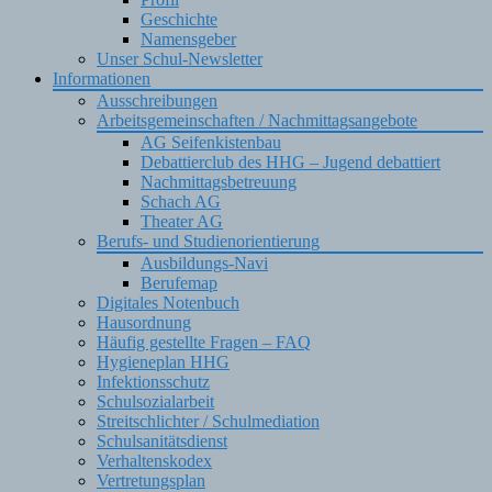
Geschichte
Namensgeber
Unser Schul-Newsletter
Informationen
Ausschreibungen
Arbeitsgemeinschaften / Nachmittagsangebote
AG Seifenkistenbau
Debattierclub des HHG – Jugend debattiert
Nachmittagsbetreuung
Schach AG
Theater AG
Berufs- und Studienorientierung
Ausbildungs-Navi
Berufemap
Digitales Notenbuch
Hausordnung
Häufig gestellte Fragen – FAQ
Hygieneplan HHG
Infektionsschutz
Schulsozialarbeit
Streitschlichter / Schulmediation
Schulsanitätsdienst
Verhaltenskodex
Vertretungsplan