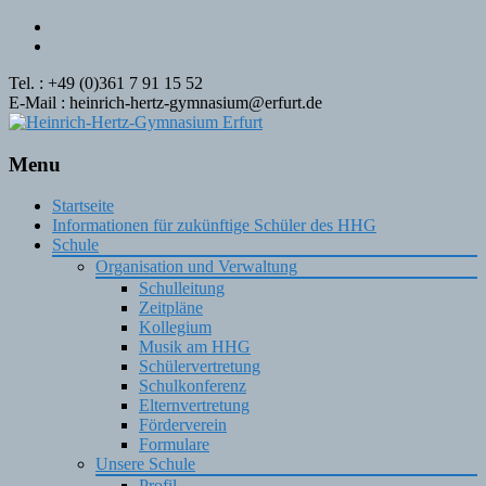
Tel. : +49 (0)361 7 91 15 52
E-Mail : heinrich-hertz-gymnasium@erfurt.de
Menu
Skip
Startseite
to
Informationen für zukünftige Schüler des HHG
content
Schule
Organisation und Verwaltung
Schulleitung
Zeitpläne
Kollegium
Musik am HHG
Schülervertretung
Schulkonferenz
Elternvertretung
Förderverein
Formulare
Unsere Schule
Profil