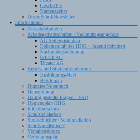
Geschichte
Namensgeber
Unser Schul-Newsletter
Informationen
Ausschreibungen
Arbeitsgemeinschaften / Nachmittagsangebote
AG Seifenkistenbau
Debattierclub des HHG – Jugend debattiert
Nachmittagsbetreuung
Schach AG
Theater AG
Berufs- und Studienorientierung
Ausbildungs-Navi
Berufemap
Digitales Notenbuch
Hausordnung
Häufig gestellte Fragen – FAQ
Hygieneplan HHG
Infektionsschutz
Schulsozialarbeit
Streitschlichter / Schulmediation
Schulsanitätsdienst
Verhaltenskodex
Vertretungsplan