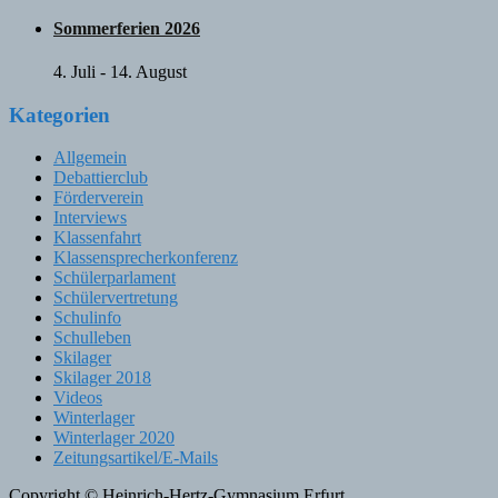
Sommerferien 2026
4. Juli
-
14. August
Kategorien
Allgemein
Debattierclub
Förderverein
Interviews
Klassenfahrt
Klassensprecherkonferenz
Schülerparlament
Schülervertretung
Schulinfo
Schulleben
Skilager
Skilager 2018
Videos
Winterlager
Winterlager 2020
Zeitungsartikel/E-Mails
Copyright © Heinrich-Hertz-Gymnasium Erfurt