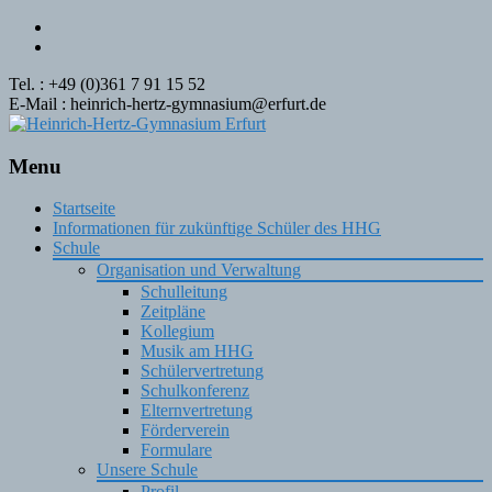
Tel. : +49 (0)361 7 91 15 52
E-Mail : heinrich-hertz-gymnasium@erfurt.de
Menu
Skip
Startseite
to
Informationen für zukünftige Schüler des HHG
content
Schule
Organisation und Verwaltung
Schulleitung
Zeitpläne
Kollegium
Musik am HHG
Schülervertretung
Schulkonferenz
Elternvertretung
Förderverein
Formulare
Unsere Schule
Profil