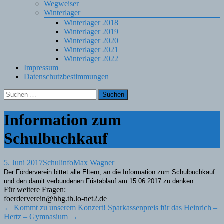
Wegweiser
Winterlager
Winterlager 2018
Winterlager 2019
Winterlager 2020
Winterlager 2021
Winterlager 2022
Impressum
Datenschutzbestimmungen
Suchen
nach:
Information zum
Schulbuchkauf
5. Juni 2017
Schulinfo
Max Wagner
Der Förderverein bittet alle Eltern, an die Information zum Schulbuchkauf
und den damit verbundenen Fristablauf am 15.06.2017 zu denken.
Für weitere Fragen:
foerderverein@hhg.th.lo-net2.de
Post
←
Kommt zu unserem Konzert!
Sparkassenpreis für das Heinrich –
Hertz – Gymnasium
→
navigation