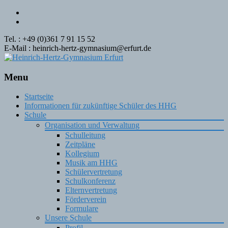
Tel. : +49 (0)361 7 91 15 52
E-Mail : heinrich-hertz-gymnasium@erfurt.de
Menu
Skip
Startseite
to
Informationen für zukünftige Schüler des HHG
content
Schule
Organisation und Verwaltung
Schulleitung
Zeitpläne
Kollegium
Musik am HHG
Schülervertretung
Schulkonferenz
Elternvertretung
Förderverein
Formulare
Unsere Schule
Profil