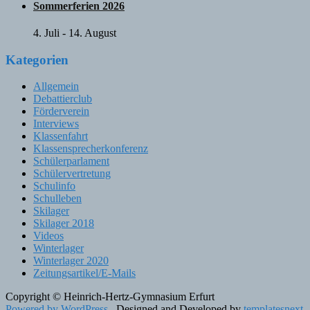
Sommerferien 2026
4. Juli
-
14. August
Kategorien
Allgemein
Debattierclub
Förderverein
Interviews
Klassenfahrt
Klassensprecherkonferenz
Schülerparlament
Schülervertretung
Schulinfo
Schulleben
Skilager
Skilager 2018
Videos
Winterlager
Winterlager 2020
Zeitungsartikel/E-Mails
Copyright © Heinrich-Hertz-Gymnasium Erfurt
Powered by WordPress
, Designed and Developed by
templatesnext