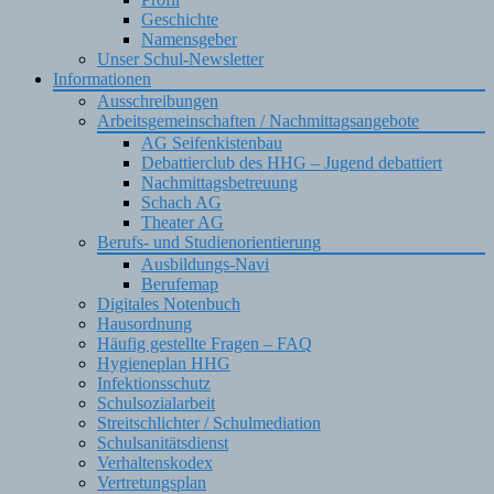
Geschichte
Namensgeber
Unser Schul-Newsletter
Informationen
Ausschreibungen
Arbeitsgemeinschaften / Nachmittagsangebote
AG Seifenkistenbau
Debattierclub des HHG – Jugend debattiert
Nachmittagsbetreuung
Schach AG
Theater AG
Berufs- und Studienorientierung
Ausbildungs-Navi
Berufemap
Digitales Notenbuch
Hausordnung
Häufig gestellte Fragen – FAQ
Hygieneplan HHG
Infektionsschutz
Schulsozialarbeit
Streitschlichter / Schulmediation
Schulsanitätsdienst
Verhaltenskodex
Vertretungsplan