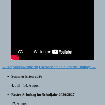
Post
←
Hofpausenweihnacht
Elternbrief für die ThüNis Umfrage
→
navigation
Sommerferien 2026
4. Juli
-
14. August
Erster Schultag im Schuljahr 2026/2027
17. August