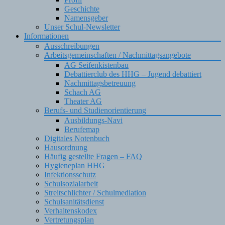
Geschichte
Namensgeber
Unser Schul-Newsletter
Informationen
Ausschreibungen
Arbeitsgemeinschaften / Nachmittagsangebote
AG Seifenkistenbau
Debattierclub des HHG – Jugend debattiert
Nachmittagsbetreuung
Schach AG
Theater AG
Berufs- und Studienorientierung
Ausbildungs-Navi
Berufemap
Digitales Notenbuch
Hausordnung
Häufig gestellte Fragen – FAQ
Hygieneplan HHG
Infektionsschutz
Schulsozialarbeit
Streitschlichter / Schulmediation
Schulsanitätsdienst
Verhaltenskodex
Vertretungsplan