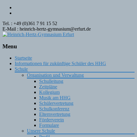
Tel. : +49 (0)361 7 91 15 52
E-Mail : heinrich-hertz-gymnasium@erfurt.de
Menu
Skip
Startseite
to
Informationen für zukünftige Schüler des HHG
content
Schule
Organisation und Verwaltung
Schulleitung
Zeitpläne
Kollegium
Musik am HHG
Schülervertretung
Schulkonferenz
Elternvertretung
Förderverein
Formulare
Unsere Schule
Profil