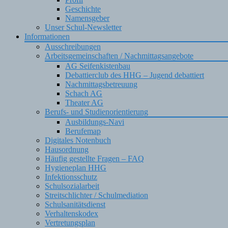
Geschichte
Namensgeber
Unser Schul-Newsletter
Informationen
Ausschreibungen
Arbeitsgemeinschaften / Nachmittagsangebote
AG Seifenkistenbau
Debattierclub des HHG – Jugend debattiert
Nachmittagsbetreuung
Schach AG
Theater AG
Berufs- und Studienorientierung
Ausbildungs-Navi
Berufemap
Digitales Notenbuch
Hausordnung
Häufig gestellte Fragen – FAQ
Hygieneplan HHG
Infektionsschutz
Schulsozialarbeit
Streitschlichter / Schulmediation
Schulsanitätsdienst
Verhaltenskodex
Vertretungsplan