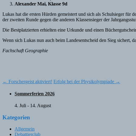
Alexander Mai, Klasse 9d
Lukas hat die ersten Hürden gemeistert und sich als Schulsieger für d
der zweiten Runde gegen die anderen Klassensieger der Jahrgangsstuf
Die Bestplatzierten erhielten eine Urkunde und einen Büchergutsche
Wenn sich Lukas nun auch beim Landesentscheid den Sieg sichert, da
Fachschaft Geographie
Post
←
Forschergeist aktiviert!
Erfolg bei der Physikolympiade
→
navigation
Sommerferien 2026
4. Juli
-
14. August
Kategorien
Allgemein
Debattierclub