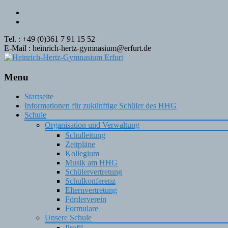
Tel. : +49 (0)361 7 91 15 52
E-Mail : heinrich-hertz-gymnasium@erfurt.de
Menu
Skip
Startseite
to
Informationen für zukünftige Schüler des HHG
content
Schule
Organisation und Verwaltung
Schulleitung
Zeitpläne
Kollegium
Musik am HHG
Schülervertretung
Schulkonferenz
Elternvertretung
Förderverein
Formulare
Unsere Schule
Profil