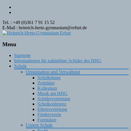
Tel. : +49 (0)361 7 91 15 52
E-Mail : heinrich-hertz-gymnasium@erfurt.de
Menu
Skip
Startseite
to
Informationen für zukünftige Schüler des HHG
content
Schule
Organisation und Verwaltung
Schulleitung
Zeitpläne
Kollegium
Musik am HHG
Schülervertretung
Schulkonferenz
Elternvertretung
Förderverein
Formulare
Unsere Schule
Profil