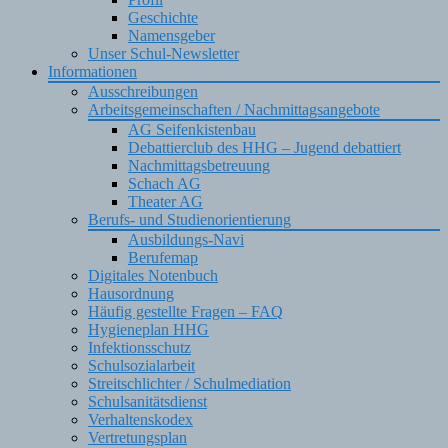
Geschichte
Namensgeber
Unser Schul-Newsletter
Informationen
Ausschreibungen
Arbeitsgemeinschaften / Nachmittagsangebote
AG Seifenkistenbau
Debattierclub des HHG – Jugend debattiert
Nachmittagsbetreuung
Schach AG
Theater AG
Berufs- und Studienorientierung
Ausbildungs-Navi
Berufemap
Digitales Notenbuch
Hausordnung
Häufig gestellte Fragen – FAQ
Hygieneplan HHG
Infektionsschutz
Schulsozialarbeit
Streitschlichter / Schulmediation
Schulsanitätsdienst
Verhaltenskodex
Vertretungsplan