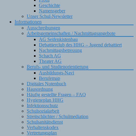
Geschichte
Namensgeber
Unser Schul-Newsletter
Informationen
Ausschreibungen
Arbeitsgemeinschaften / Nachmittagsangebote
AG Seifenkistenbau
Debattierclub des HHG – Jugend debattiert
Nachmittagsbetreuung
Schach AG
Theater AG
Berufs- und Studienorientierung
Ausbildungs-Navi
Berufemap
Digitales Notenbuch
Hausordnung
Häufig gestellte Fragen – FAQ
Hygieneplan HHG
Infektionsschutz
Schulsozialarbeit
Streitschlichter / Schulmediation
Schulsanitätsdienst
Verhaltenskodex
Vertretungsplan