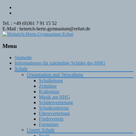
Tel. : +49 (0)361 7 91 15 52
E-Mail : heinrich-hertz-gymnasium@erfurt.de
Menu
Skip
Startseite
to
Informationen für zukünftige Schüler des HHG
content
Schule
Organisation und Verwaltung
Schulleitung
Zeitpläne
Kollegium
Musik am HHG
Schülervertretung
Schulkonferenz
Elternvertretung
Förderverein
Formulare
Unsere Schule
Profil