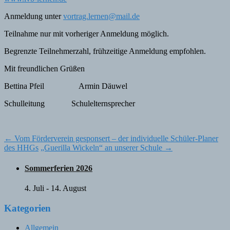
Anmeldung unter
vortrag.lernen@mail.de
Teilnahme nur mit vorheriger Anmeldung möglich.
Begrenzte Teilnehmerzahl, frühzeitige Anmeldung empfohlen.
Mit freundlichen Grüßen
Bettina Pfeil Armin Däuwel
Schulleitung Schulelternsprecher
Post
←
Vom Förderverein gesponsert – der individuelle Schüler-Planer
des HHGs
„Guerilla Wickeln“ an unserer Schule
→
navigation
Sommerferien 2026
4. Juli
-
14. August
Kategorien
Allgemein