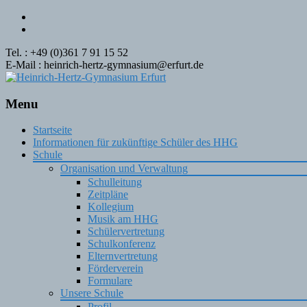
Tel. : +49 (0)361 7 91 15 52
E-Mail : heinrich-hertz-gymnasium@erfurt.de
Menu
Skip
Startseite
to
Informationen für zukünftige Schüler des HHG
content
Schule
Organisation und Verwaltung
Schulleitung
Zeitpläne
Kollegium
Musik am HHG
Schülervertretung
Schulkonferenz
Elternvertretung
Förderverein
Formulare
Unsere Schule
Profil