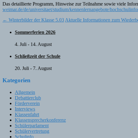
Das detaillierte Programm, Hinweise zur Teilnahme sowie viele Info
weimar.de/de/universitaet/studium/kennenlernangebote/hochschulinfor
Post
←
Winterbilder der Klasse 5.03
Aktuelle Informationen zum Wiederbe
navigation
Sommerferien 2026
4. Juli
-
14. August
Schließzeit der Schule
20. Juli
-
7. August
Kategorien
Allgemein
Debattierclub
Förderverein
Interviews
Klassenfahrt
Klassensprecherkonferenz
Schülerparlament
Schülervertretung
Schulinfo