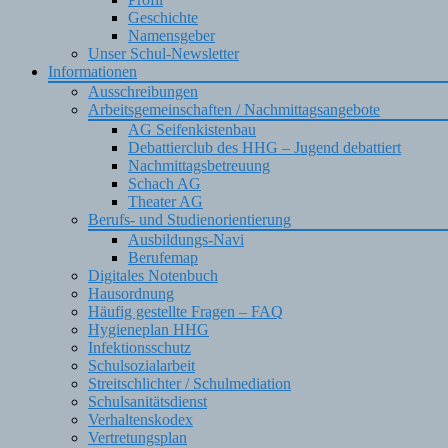
Geschichte
Namensgeber
Unser Schul-Newsletter
Informationen
Ausschreibungen
Arbeitsgemeinschaften / Nachmittagsangebote
AG Seifenkistenbau
Debattierclub des HHG – Jugend debattiert
Nachmittagsbetreuung
Schach AG
Theater AG
Berufs- und Studienorientierung
Ausbildungs-Navi
Berufemap
Digitales Notenbuch
Hausordnung
Häufig gestellte Fragen – FAQ
Hygieneplan HHG
Infektionsschutz
Schulsozialarbeit
Streitschlichter / Schulmediation
Schulsanitätsdienst
Verhaltenskodex
Vertretungsplan