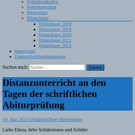
Verhaltenskodex
Vertretungsplan
Wegweiser
Winterlager
Winterlager 2018
Winterlager 2019
Winterlager 2020
Winterlager 2021
Winterlager 2022
Impressum
Datenschutzbestimmungen
Suchen nach:
Distanzunterricht an den
Tagen der schriftlichen
Abiturprüfung
19. Mai 2021
Schulinfo
Oliver Breitenstein
Liebe Eltern, liebe Schülerinnen und Schüler