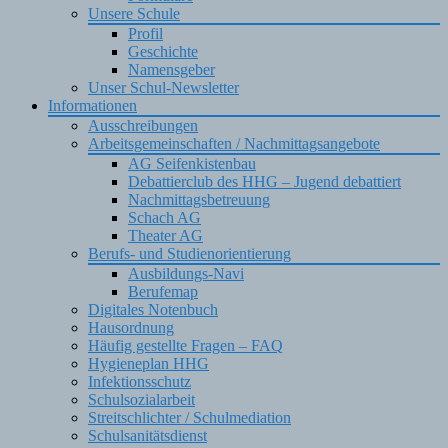
Unsere Schule
Profil
Geschichte
Namensgeber
Unser Schul-Newsletter
Informationen
Ausschreibungen
Arbeitsgemeinschaften / Nachmittagsangebote
AG Seifenkistenbau
Debattierclub des HHG – Jugend debattiert
Nachmittagsbetreuung
Schach AG
Theater AG
Berufs- und Studienorientierung
Ausbildungs-Navi
Berufemap
Digitales Notenbuch
Hausordnung
Häufig gestellte Fragen – FAQ
Hygieneplan HHG
Infektionsschutz
Schulsozialarbeit
Streitschlichter / Schulmediation
Schulsanitätsdienst