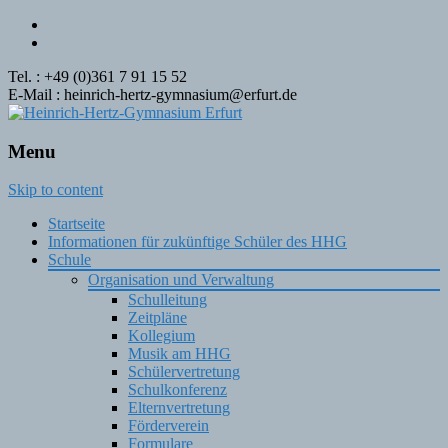
Tel. : +49 (0)361 7 91 15 52
E-Mail : heinrich-hertz-gymnasium@erfurt.de
Menu
Skip to content
Startseite
Informationen für zukünftige Schüler des HHG
Schule
Organisation und Verwaltung
Schulleitung
Zeitpläne
Kollegium
Musik am HHG
Schülervertretung
Schulkonferenz
Elternvertretung
Förderverein
Formulare