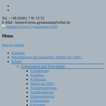
Tel. : +49 (0)361 7 91 15 52
E-Mail : heinrich-hertz-gymnasium@erfurt.de
Menu
Skip to content
Startseite
Informationen für zukünftige Schüler des HHG
Schule
Organisation und Verwaltung
Schulleitung
Zeitpläne
Kollegium
Musik am HHG
Schülervertretung
Schulkonferenz
Elternvertretung
Förderverein
Formulare