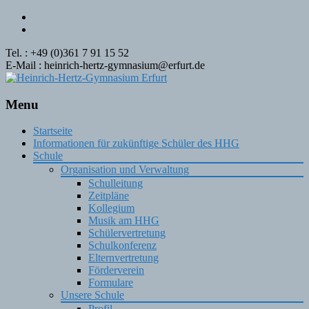
Tel. : +49 (0)361 7 91 15 52
E-Mail : heinrich-hertz-gymnasium@erfurt.de
Menu
Skip
Startseite
to
Informationen für zukünftige Schüler des HHG
content
Schule
Organisation und Verwaltung
Schulleitung
Zeitpläne
Kollegium
Musik am HHG
Schülervertretung
Schulkonferenz
Elternvertretung
Förderverein
Formulare
Unsere Schule
Profil