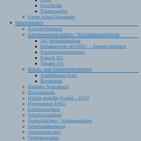
Geschichte
Namensgeber
Unser Schul-Newsletter
Informationen
Ausschreibungen
Arbeitsgemeinschaften / Nachmittagsangebote
AG Seifenkistenbau
Debattierclub des HHG – Jugend debattiert
Nachmittagsbetreuung
Schach AG
Theater AG
Berufs- und Studienorientierung
Ausbildungs-Navi
Berufemap
Digitales Notenbuch
Hausordnung
Häufig gestellte Fragen – FAQ
Hygieneplan HHG
Infektionsschutz
Schulsozialarbeit
Streitschlichter / Schulmediation
Schulsanitätsdienst
Verhaltenskodex
Vertretungsplan