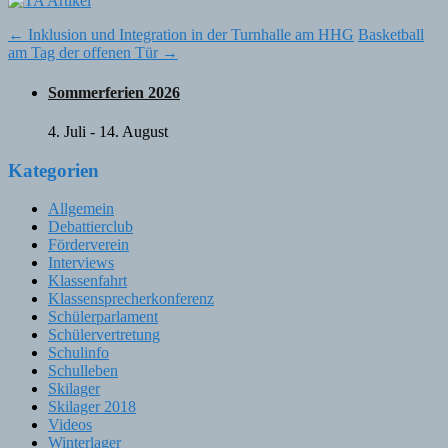
Post
←
Inklusion und Integration in der Turnhalle am HHG
Basketball
am Tag der offenen Tür
→
navigation
Sommerferien 2026
4. Juli
-
14. August
Kategorien
Allgemein
Debattierclub
Förderverein
Interviews
Klassenfahrt
Klassensprecherkonferenz
Schülerparlament
Schülervertretung
Schulinfo
Schulleben
Skilager
Skilager 2018
Videos
Winterlager