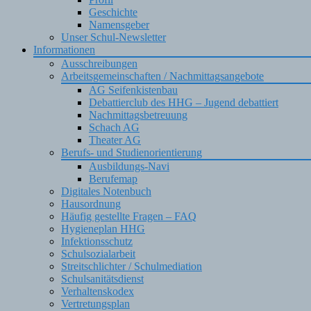
Geschichte
Namensgeber
Unser Schul-Newsletter
Informationen
Ausschreibungen
Arbeitsgemeinschaften / Nachmittagsangebote
AG Seifenkistenbau
Debattierclub des HHG – Jugend debattiert
Nachmittagsbetreuung
Schach AG
Theater AG
Berufs- und Studienorientierung
Ausbildungs-Navi
Berufemap
Digitales Notenbuch
Hausordnung
Häufig gestellte Fragen – FAQ
Hygieneplan HHG
Infektionsschutz
Schulsozialarbeit
Streitschlichter / Schulmediation
Schulsanitätsdienst
Verhaltenskodex
Vertretungsplan