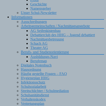
Geschichte
Namensgeber
Unser Schul-Newsletter
Informationen
Ausschreibungen
Arbeitsgemeinschaften / Nachmittagsangebote
AG Seifenkistenbau
Debattierclub des HHG – Jugend debattiert
Nachmittagsbetreuung
Schach AG
Theater AG
Berufs- und Studienorientierung
Ausbildungs-Navi
Berufemap
Digitales Notenbuch
Hausordnung
Häufig gestellte Fragen – FAQ
Hygieneplan HHG
Infektionsschutz
Schulsozialarbeit
Streitschlichter / Schulmediation
Schulsanitätsdienst
Verhaltenskodex
Vertretungsplan