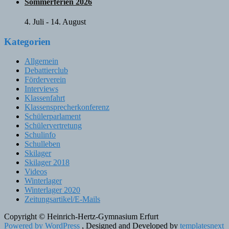
Sommerferien 2026
4. Juli
-
14. August
Kategorien
Allgemein
Debattierclub
Förderverein
Interviews
Klassenfahrt
Klassensprecherkonferenz
Schülerparlament
Schülervertretung
Schulinfo
Schulleben
Skilager
Skilager 2018
Videos
Winterlager
Winterlager 2020
Zeitungsartikel/E-Mails
Copyright © Heinrich-Hertz-Gymnasium Erfurt
Powered by WordPress
, Designed and Developed by
templatesnext