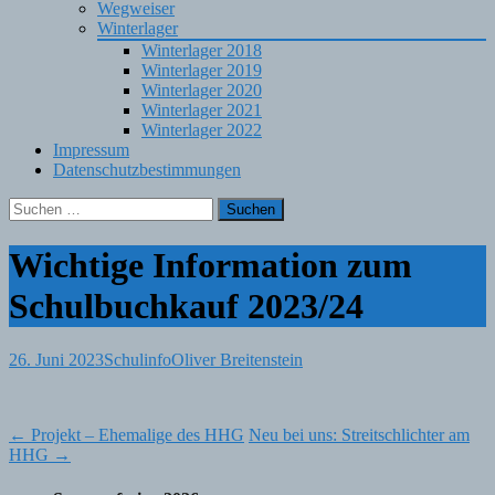
Wegweiser
Winterlager
Winterlager 2018
Winterlager 2019
Winterlager 2020
Winterlager 2021
Winterlager 2022
Impressum
Datenschutzbestimmungen
Suchen
nach:
Wichtige Information zum
Schulbuchkauf 2023/24
26. Juni 2023
Schulinfo
Oliver Breitenstein
Post
←
Projekt – Ehemalige des HHG
Neu bei uns: Streitschlichter am
HHG
→
navigation