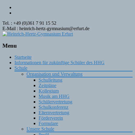
Tel. : +49 (0)361 7 91 15 52
E-Mail : heinrich-hertz-gymnasium@erfurt.de
Menu
Skip
Startseite
to
Informationen für zukünftige Schüler des HHG
content
Schule
Organisation und Verwaltung
Schulleitung
Zeitpläne
Kollegium
Musik am HHG
Schülervertretung
Schulkonferenz
Elternvertretung
Förderverein
Formulare
Unsere Schule
Profil