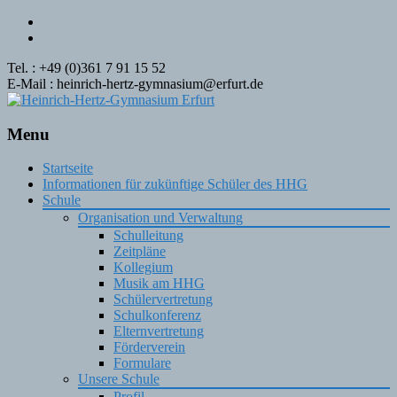
Tel. : +49 (0)361 7 91 15 52
E-Mail : heinrich-hertz-gymnasium@erfurt.de
Menu
Skip
Startseite
to
Informationen für zukünftige Schüler des HHG
content
Schule
Organisation und Verwaltung
Schulleitung
Zeitpläne
Kollegium
Musik am HHG
Schülervertretung
Schulkonferenz
Elternvertretung
Förderverein
Formulare
Unsere Schule
Profil