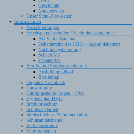
Geschichte
Namensgeber
Unser Schul-Newsletter
Informationen
Ausschreibungen
Arbeitsgemeinschaften / Nachmittagsangebote
AG Seifenkistenbau
Debattierclub des HHG – Jugend debattiert
Nachmittagsbetreuung
Schach AG
Theater AG
Berufs- und Studienorientierung
Ausbildungs-Navi
Berufemap
Digitales Notenbuch
Hausordnung
Häufig gestellte Fragen – FAQ
Hygieneplan HHG
Infektionsschutz
Schulsozialarbeit
Streitschlichter / Schulmediation
Schulsanitätsdienst
Verhaltenskodex
Vertretungsplan