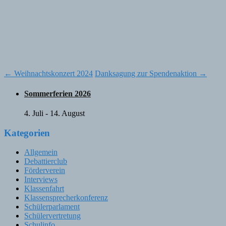
Post
←
Weihnachtskonzert 2024
Danksagung zur Spendenaktion
→
navigation
Sommerferien 2026
4. Juli
-
14. August
Kategorien
Allgemein
Debattierclub
Förderverein
Interviews
Klassenfahrt
Klassensprecherkonferenz
Schülerparlament
Schülervertretung
Schulinfo