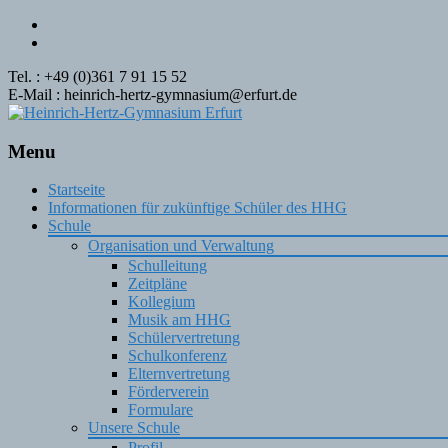
Tel. : +49 (0)361 7 91 15 52
E-Mail : heinrich-hertz-gymnasium@erfurt.de
Menu
Skip
Startseite
to
Informationen für zukünftige Schüler des HHG
content
Schule
Organisation und Verwaltung
Schulleitung
Zeitpläne
Kollegium
Musik am HHG
Schülervertretung
Schulkonferenz
Elternvertretung
Förderverein
Formulare
Unsere Schule
Profil