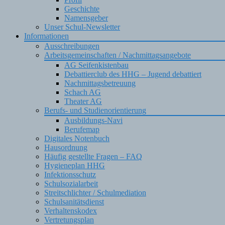
Geschichte
Namensgeber
Unser Schul-Newsletter
Informationen
Ausschreibungen
Arbeitsgemeinschaften / Nachmittagsangebote
AG Seifenkistenbau
Debattierclub des HHG – Jugend debattiert
Nachmittagsbetreuung
Schach AG
Theater AG
Berufs- und Studienorientierung
Ausbildungs-Navi
Berufemap
Digitales Notenbuch
Hausordnung
Häufig gestellte Fragen – FAQ
Hygieneplan HHG
Infektionsschutz
Schulsozialarbeit
Streitschlichter / Schulmediation
Schulsanitätsdienst
Verhaltenskodex
Vertretungsplan