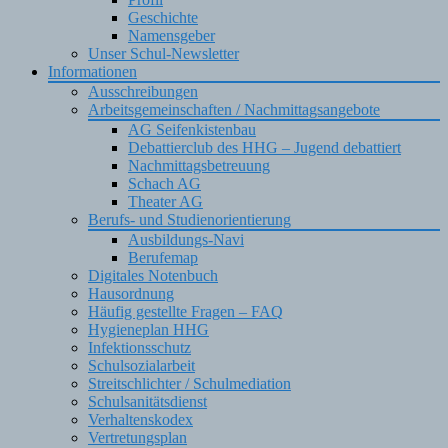
Geschichte
Namensgeber
Unser Schul-Newsletter
Informationen
Ausschreibungen
Arbeitsgemeinschaften / Nachmittagsangebote
AG Seifenkistenbau
Debattierclub des HHG – Jugend debattiert
Nachmittagsbetreuung
Schach AG
Theater AG
Berufs- und Studienorientierung
Ausbildungs-Navi
Berufemap
Digitales Notenbuch
Hausordnung
Häufig gestellte Fragen – FAQ
Hygieneplan HHG
Infektionsschutz
Schulsozialarbeit
Streitschlichter / Schulmediation
Schulsanitätsdienst
Verhaltenskodex
Vertretungsplan