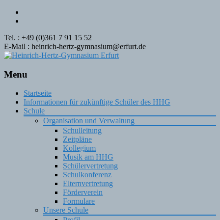
Tel. : +49 (0)361 7 91 15 52
E-Mail : heinrich-hertz-gymnasium@erfurt.de
Menu
Skip
Startseite
to
Informationen für zukünftige Schüler des HHG
content
Schule
Organisation und Verwaltung
Schulleitung
Zeitpläne
Kollegium
Musik am HHG
Schülervertretung
Schulkonferenz
Elternvertretung
Förderverein
Formulare
Unsere Schule
Profil