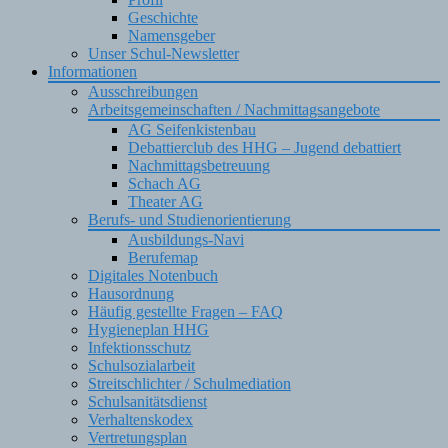
Geschichte
Namensgeber
Unser Schul-Newsletter
Informationen
Ausschreibungen
Arbeitsgemeinschaften / Nachmittagsangebote
AG Seifenkistenbau
Debattierclub des HHG – Jugend debattiert
Nachmittagsbetreuung
Schach AG
Theater AG
Berufs- und Studienorientierung
Ausbildungs-Navi
Berufemap
Digitales Notenbuch
Hausordnung
Häufig gestellte Fragen – FAQ
Hygieneplan HHG
Infektionsschutz
Schulsozialarbeit
Streitschlichter / Schulmediation
Schulsanitätsdienst
Verhaltenskodex
Vertretungsplan