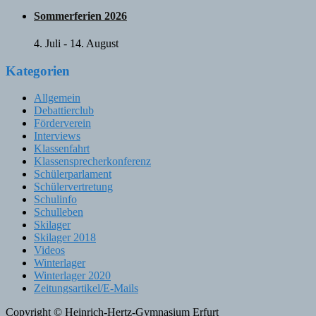
Sommerferien 2026
4. Juli
-
14. August
Kategorien
Allgemein
Debattierclub
Förderverein
Interviews
Klassenfahrt
Klassensprecherkonferenz
Schülerparlament
Schülervertretung
Schulinfo
Schulleben
Skilager
Skilager 2018
Videos
Winterlager
Winterlager 2020
Zeitungsartikel/E-Mails
Copyright © Heinrich-Hertz-Gymnasium Erfurt