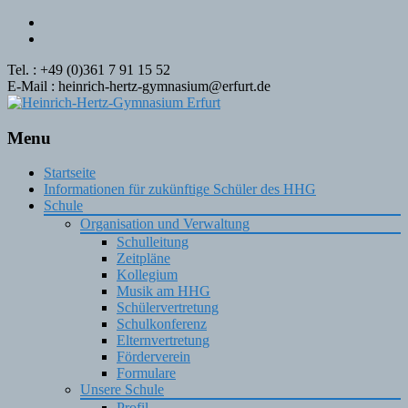
Tel. : +49 (0)361 7 91 15 52
E-Mail : heinrich-hertz-gymnasium@erfurt.de
Menu
Skip
Startseite
to
Informationen für zukünftige Schüler des HHG
content
Schule
Organisation und Verwaltung
Schulleitung
Zeitpläne
Kollegium
Musik am HHG
Schülervertretung
Schulkonferenz
Elternvertretung
Förderverein
Formulare
Unsere Schule
Profil