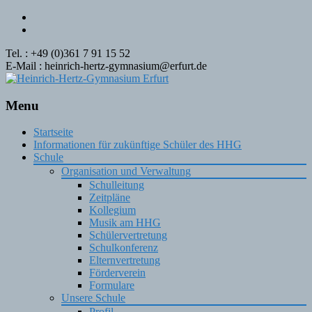
Tel. : +49 (0)361 7 91 15 52
E-Mail : heinrich-hertz-gymnasium@erfurt.de
Menu
Skip
Startseite
to
Informationen für zukünftige Schüler des HHG
content
Schule
Organisation und Verwaltung
Schulleitung
Zeitpläne
Kollegium
Musik am HHG
Schülervertretung
Schulkonferenz
Elternvertretung
Förderverein
Formulare
Unsere Schule
Profil