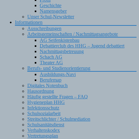
Geschichte
Namensgeber
Unser Schul-Newsletter
Informationen
Ausschreibungen
Arbeitsgemeinschaften / Nachmittagsangebote
AG Seifenkistenbau
Debattierclub des HHG – Jugend debattiert
Nachmittagsbetreuung
Schach AG
Theater AG
Berufs- und Studienorientierung
Ausbildungs-Navi
Berufemap
Digitales Notenbuch
Hausordnung
Häufig gestellte Fragen – FAQ
Hygieneplan HHG
Infektionsschutz
Schulsozialarbeit
Streitschlichter / Schulmediation
Schulsanitätsdienst
Verhaltenskodex
Vertretungsplan