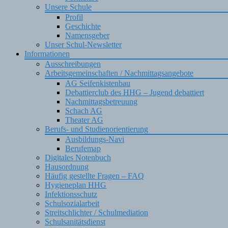
Unsere Schule
Profil
Geschichte
Namensgeber
Unser Schul-Newsletter
Informationen
Ausschreibungen
Arbeitsgemeinschaften / Nachmittagsangebote
AG Seifenkistenbau
Debattierclub des HHG – Jugend debattiert
Nachmittagsbetreuung
Schach AG
Theater AG
Berufs- und Studienorientierung
Ausbildungs-Navi
Berufemap
Digitales Notenbuch
Hausordnung
Häufig gestellte Fragen – FAQ
Hygieneplan HHG
Infektionsschutz
Schulsozialarbeit
Streitschlichter / Schulmediation
Schulsanitätsdienst