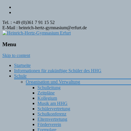
Tel. : +49 (0)361 7 91 15 52
E-Mail : heinrich-hertz-gymnasium@erfurt.de
Menu
Skip to content
Startseite
Informationen für zukünftige Schüler des HHG
Schule
Organisation und Verwaltung
Schulleitung
Zeitpläne
Kollegium
Musik am HHG
Schülervertretung
Schulkonferenz
Elternvertretung
Förderverein
Formulare