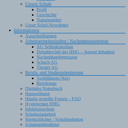
Unsere Schule
Profil
Geschichte
Namensgeber
Unser Schul-Newsletter
Informationen
Ausschreibungen
Arbeitsgemeinschaften / Nachmittagsangebote
AG Seifenkistenbau
Debattierclub des HHG – Jugend debattiert
Nachmittagsbetreuung
Schach AG
Theater AG
Berufs- und Studienorientierung
Ausbildungs-Navi
Berufemap
Digitales Notenbuch
Hausordnung
Häufig gestellte Fragen – FAQ
Hygieneplan HHG
Infektionsschutz
Schulsozialarbeit
Streitschlichter / Schulmediation
Schulsanitätsdienst