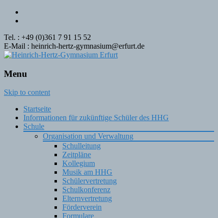
Tel. : +49 (0)361 7 91 15 52
E-Mail : heinrich-hertz-gymnasium@erfurt.de
Menu
Skip to content
Startseite
Informationen für zukünftige Schüler des HHG
Schule
Organisation und Verwaltung
Schulleitung
Zeitpläne
Kollegium
Musik am HHG
Schülervertretung
Schulkonferenz
Elternvertretung
Förderverein
Formulare