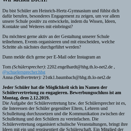
Du bist Schüler am Heinrich-Hertz-Gymnasium und fühlst dich
dafür berufen, besonderes Engagement zu zeigen, um vor allem
unsere Schule positiv zu entwickeln, indem du Wissen, Ideen,
Kontakte und Weiteres mit einbringst?
Du möchtest gerne aktiv an der Gestaltung unserer Schule
teilnehmen, Events organisieren und mit einscheiden, welche
Schritte als nächstes durchgeführt werden?
Dann melde dich gerne per E-Mail oder Instagram an
Tom
(Schülersprecher)
: 2202.engelhardt@hhg.th.lo-net2.de ,
@schuelersprecher.hhg
Anna
(Stellvertreter):
21stk1.baumbach@hhg.th.lo-net2.de
Jeder Schüler hat die Möglichkeit sich im Namen der
Schülervertretung zu engagieren. Bewerbungsschluss ist am
Montag, dem 2.12.2019.
Die Aufgabe der Schülervertretung bzw. der Schülersprecher ist es,
die Interessen der Schüler gegenüber Eltern, Lehrern und
Schulleitung durchzusetzen und die Kommunikation zwischen der
Schulleitung und den Schülern zu vereinfachen. Die
Schülervertretung organisiert schulische Veranstaltungen, bringt ihre
Ideen mit ein und repräsentiert die Schülerschaft. Ein Mitglied der