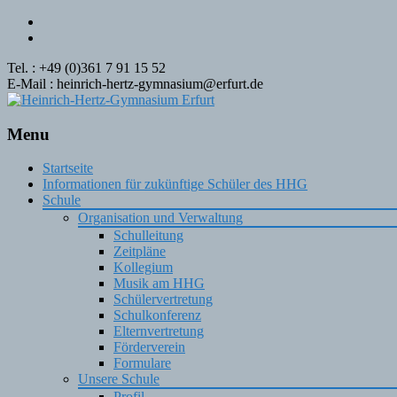
Tel. : +49 (0)361 7 91 15 52
E-Mail : heinrich-hertz-gymnasium@erfurt.de
Menu
Skip
Startseite
to
Informationen für zukünftige Schüler des HHG
content
Schule
Organisation und Verwaltung
Schulleitung
Zeitpläne
Kollegium
Musik am HHG
Schülervertretung
Schulkonferenz
Elternvertretung
Förderverein
Formulare
Unsere Schule
Profil