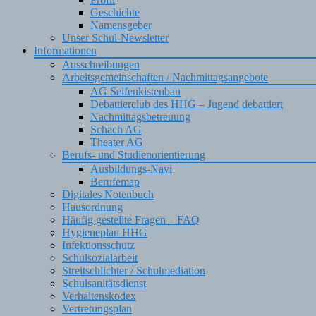
Geschichte
Namensgeber
Unser Schul-Newsletter
Informationen
Ausschreibungen
Arbeitsgemeinschaften / Nachmittagsangebote
AG Seifenkistenbau
Debattierclub des HHG – Jugend debattiert
Nachmittagsbetreuung
Schach AG
Theater AG
Berufs- und Studienorientierung
Ausbildungs-Navi
Berufemap
Digitales Notenbuch
Hausordnung
Häufig gestellte Fragen – FAQ
Hygieneplan HHG
Infektionsschutz
Schulsozialarbeit
Streitschlichter / Schulmediation
Schulsanitätsdienst
Verhaltenskodex
Vertretungsplan