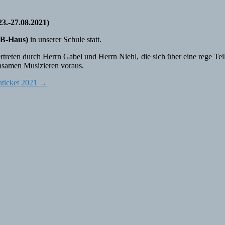
23.-27.08.2021)
r B-Haus)
in unserer Schule statt.
eten durch Herrn Gabel und Herrn Niehl, die sich über eine rege Teil
nsamen Musizieren voraus.
nticket 2021
→