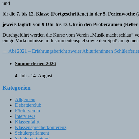
und
für die
7. bis 12. Klasse (Fortgeschrittene) in der 5. Ferienwoche (
jeweils täglich von 9 Uhr bis 13 Uhr in den Proberäumen (Kelle
Durchgeführt werden die Kurse vom Verein „Musik macht schlau“ vertr
einige Vorkenntnisse im Instrumentenspiel sowie den Spaß am gemei
Post
←
Abi 2021 – Erfahrungsbericht zweier Abiturientinnen
Schülerferie
navigation
Sommerferien 2026
4. Juli
-
14. August
Kategorien
Allgemein
Debattierclub
Förderverein
Interviews
Klassenfahrt
Klassensprecherkonferenz
Schülerparlament
Schülervertretung