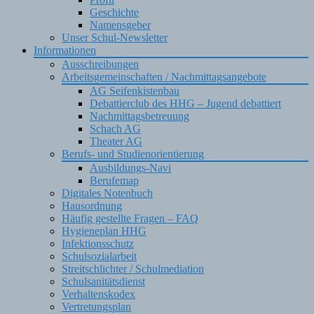
Geschichte
Namensgeber
Unser Schul-Newsletter
Informationen
Ausschreibungen
Arbeitsgemeinschaften / Nachmittagsangebote
AG Seifenkistenbau
Debattierclub des HHG – Jugend debattiert
Nachmittagsbetreuung
Schach AG
Theater AG
Berufs- und Studienorientierung
Ausbildungs-Navi
Berufemap
Digitales Notenbuch
Hausordnung
Häufig gestellte Fragen – FAQ
Hygieneplan HHG
Infektionsschutz
Schulsozialarbeit
Streitschlichter / Schulmediation
Schulsanitätsdienst
Verhaltenskodex
Vertretungsplan