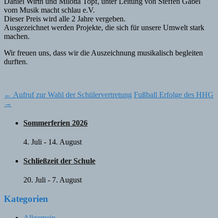
Daniel Wirth und Milotta Topf, unter Leitung von Steffen Gabel
vom Musik macht schlau e.V.
Dieser Preis wird alle 2 Jahre vergeben.
Ausgezeichnet werden Projekte, die sich für unsere Umwelt stark
machen.
Wir freuen uns, dass wir die Auszeichnung musikalisch begleiten
durften.
Post
←
Aufruf zur Wahl der Schülervertretung
Fußball Erfolge des HHG
→
navigation
Sommerferien 2026
4. Juli
-
14. August
Schließzeit der Schule
20. Juli
-
7. August
Kategorien
Allgemein