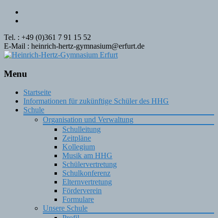
Tel. : +49 (0)361 7 91 15 52
E-Mail : heinrich-hertz-gymnasium@erfurt.de
Menu
Skip
Startseite
to
Informationen für zukünftige Schüler des HHG
content
Schule
Organisation und Verwaltung
Schulleitung
Zeitpläne
Kollegium
Musik am HHG
Schülervertretung
Schulkonferenz
Elternvertretung
Förderverein
Formulare
Unsere Schule
Profil