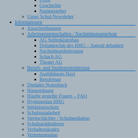
Geschichte
Namensgeber
Unser Schul-Newsletter
Informationen
Ausschreibungen
Arbeitsgemeinschaften / Nachmittagsangebote
AG Seifenkistenbau
Debattierclub des HHG – Jugend debattiert
Nachmittagsbetreuung
Schach AG
Theater AG
Berufs- und Studienorientierung
Ausbildungs-Navi
Berufemap
Digitales Notenbuch
Hausordnung
Häufig gestellte Fragen – FAQ
Hygieneplan HHG
Infektionsschutz
Schulsozialarbeit
Streitschlichter / Schulmediation
Schulsanitätsdienst
Verhaltenskodex
Vertretungsplan