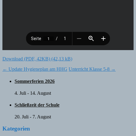
Download (PDF, 42KB)
Post
←
Update Hygieneplan am HHG
Unterricht Klasse 5-8
→
navigation
Sommerferien 2026
4. Juli
-
14. August
Schließzeit der Schule
20. Juli
-
7. August
Kategorien