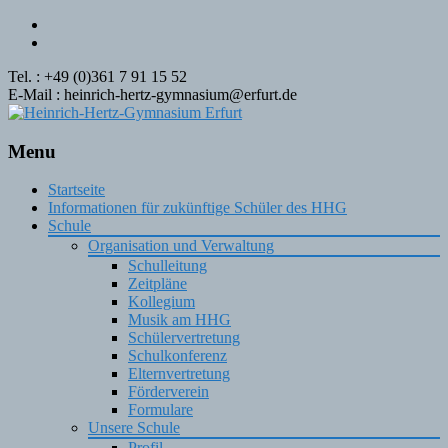
Tel. : +49 (0)361 7 91 15 52
E-Mail : heinrich-hertz-gymnasium@erfurt.de
Menu
Skip
Startseite
to
Informationen für zukünftige Schüler des HHG
content
Schule
Organisation und Verwaltung
Schulleitung
Zeitpläne
Kollegium
Musik am HHG
Schülervertretung
Schulkonferenz
Elternvertretung
Förderverein
Formulare
Unsere Schule
Profil