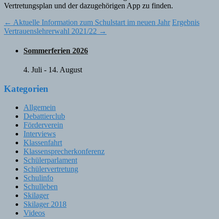
Vertretungsplan und der dazugehörigen App zu finden.
Post
←
Aktuelle Information zum Schulstart im neuen Jahr
Ergebnis
Vertrauenslehrerwahl 2021/22
→
navigation
Sommerferien 2026
4. Juli
-
14. August
Kategorien
Allgemein
Debattierclub
Förderverein
Interviews
Klassenfahrt
Klassensprecherkonferenz
Schülerparlament
Schülervertretung
Schulinfo
Schulleben
Skilager
Skilager 2018
Videos