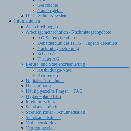
Geschichte
Namensgeber
Unser Schul-Newsletter
Informationen
Ausschreibungen
Arbeitsgemeinschaften / Nachmittagsangebote
AG Seifenkistenbau
Debattierclub des HHG – Jugend debattiert
Nachmittagsbetreuung
Schach AG
Theater AG
Berufs- und Studienorientierung
Ausbildungs-Navi
Berufemap
Digitales Notenbuch
Hausordnung
Häufig gestellte Fragen – FAQ
Hygieneplan HHG
Infektionsschutz
Schulsozialarbeit
Streitschlichter / Schulmediation
Schulsanitätsdienst
Verhaltenskodex
Vertretungsplan