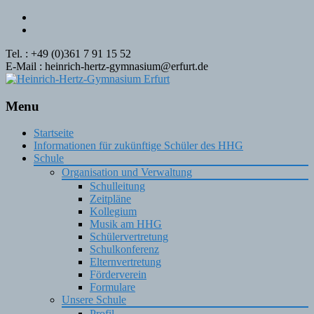
Tel. : +49 (0)361 7 91 15 52
E-Mail : heinrich-hertz-gymnasium@erfurt.de
Menu
Skip
Startseite
to
Informationen für zukünftige Schüler des HHG
content
Schule
Organisation und Verwaltung
Schulleitung
Zeitpläne
Kollegium
Musik am HHG
Schülervertretung
Schulkonferenz
Elternvertretung
Förderverein
Formulare
Unsere Schule
Profil