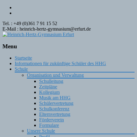
Tel. : +49 (0)361 7 91 15 52
E-Mail : heinrich-hertz-gymnasium@erfurt.de
Menu
Skip
Startseite
to
Informationen für zukünftige Schüler des HHG
content
Schule
Organisation und Verwaltung
Schulleitung
Zeitpläne
Kollegium
Musik am HHG
Schülervertretung
Schulkonferenz
Elternvertretung
Förderverein
Formulare
Unsere Schule
Profil