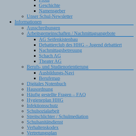
Geschichte
Namensgeber
Unser Schul-Newsletter
Informationen
Ausschreibungen
Arbeitsgemeinschaften / Nachmittagsangebote
AG Seifenkistenbau
Debattierclub des HHG – Jugend debattiert
Nachmittagsbetreuung
Schach AG
Theater AG
Berufs- und Studienorientierung
Ausbildungs-Navi
Berufemap
Digitales Notenbuch
Hausordnung
Häufig gestellte Fragen – FAQ
Hygieneplan HHG
Infektionsschutz
Schulsozialarbeit
Streitschlichter / Schulmediation
Schulsanitätsdienst
Verhaltenskodex
Vertretungsplan