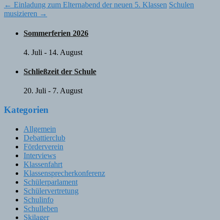
Post
←
Einladung zum Elternabend der neuen 5. Klassen
Schulen
musizieren
→
navigation
Sommerferien 2026
4. Juli
-
14. August
Schließzeit der Schule
20. Juli
-
7. August
Kategorien
Allgemein
Debattierclub
Förderverein
Interviews
Klassenfahrt
Klassensprecherkonferenz
Schülerparlament
Schülervertretung
Schulinfo
Schulleben
Skilager